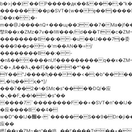
b�>j��)΄��!P�����ԫ��&���;�"k��B
��������p�SVT�(w��ę��!j����
��x�;�-
m��@J����nQ+���պ��כ��7�Ma�jf��J��ͱ4j���Ѳ�
撆R��x�ZMz�7v��IW���/d��ٞ�Тז�c�ZM~�ji�� ߒ��sQz�����Ԡ��DW��3�De�n"��M�+/
��������B��:�-�u��IJ���7j�委
���9��p�=�'m��AN�ޭ�=/
��������B��:�-
�n&������nUf���������q��x�ZM
Ϲ�+,&��Ὰܢ��F[��(�1�*"��
ϒ��"J����ԧ�����<�;�b"�� ���"j����
,�!q�� қ�*]/
���؝�2��7�SMc�s"���ޭ�DQ/�应
�ܢ��F_��!� :�s"��
����7`��������F��+�SVT�n"��IJ�
�应����B ��4�
w�D"��IJ�׭�-`������S��9�Dr�ji��EJ߅��gJ�
应��
矁[��x�ZM~�n"��IB؃��!'����Тѕ��+��(m��IK�ʭ�/|