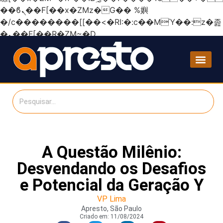
��ϐܢ��F[��x�ZMz�G�� %嬩
�/c��������[[��<�RI:�:c��MΎ��:z�졾
�ܢ��F[��R�ZM~�D
A Questão Milênio:
Desvendando os Desafios
e Potencial da Geração Y
VP Lima
Apresto, São Paulo
Criado em:
11/08/2024