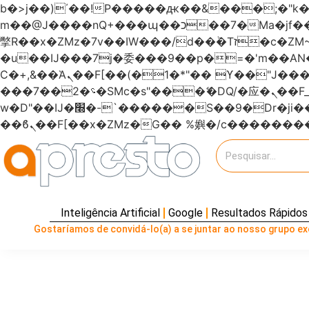
b�>j��)΄��!P�����ԫ��&���;�"k��B�޶�}��������p�SVT�(w��ę��!j�����
m��@J����nQ+���պ��כ��7�Ma�jf��J��ͱ4j���Ѳ�
撆R��x�ZMz�7v��IW���/d��ٞ�Тז�c�ZM~�ji�� ߒ��sQz�����Ԡ��DW��3�De�n"��M�+/��������B��:�-
�u��IJ���7j�委���9��p�=�'m��
Ϲ�+,&��Ὰܢ��F[��(�1�*"�� ϒ��"J����ԧ�����<�;�b"�� ���"j�����ܢ��F[��x� ,�!q�� қ�*]/
���؝�2��7�SMc�s"���ޭ�DQ/�应�ܢ��F_��!� :�s"������7`��������F��+�SVT�n"��IJ����nQ/�应����B ��4�
w�D"��IJ�׭�-`������S��9�Dr�ji��EJ߅��gJ�应��矁[��x�ZM~�n"��IB؃��!'����Тѕ��+��(m��IK�ʭ�/|
Inteligência Artificial
Google
Resultados Rápidos
Gostaríamos de convidá-lo(a) a se juntar ao nosso grupo exc