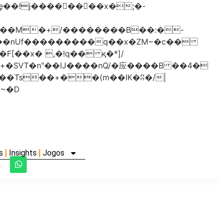
���nUf���������q��x�ZM~�
c��
�졾�ܢ��F[��R�ZM~�D
s
Insights
Jogos
.