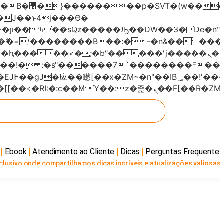
���x�;�-
AN�ޭ�=/��������B��:�-�n&���
��ϐܢ��F[��x�ZMz�G�� %嬩�/c��������[[��<�RI:�:c��MΎ��:z
Ebook
Atendimento ao Cliente
Dicas
Perguntas Frequente
lusivo onde compartilhamos dicas incríveis e atualizações valiosas