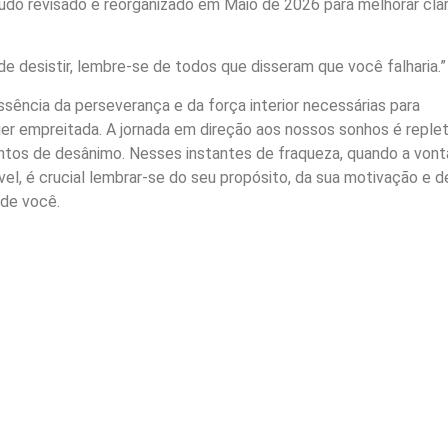
do revisado e reorganizado em Maio de 2026 para melhorar clar
e desistir, lembre-se de todos que disseram que você falharia.”
ssência da perseverança e da força interior necessárias para
er empreitada. A jornada em direção aos nossos sonhos é reple
tos de desânimo. Nesses instantes de fraqueza, quando a von
vel, é crucial lembrar-se do seu propósito, da sua motivação e d
de você.