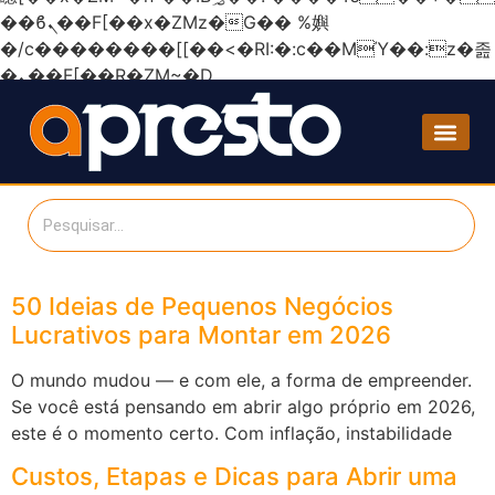
��ϐܢ��F[��x�ZMz�G�� %嬩
�/c��������[[��<�RI:�:c��MΎ��:z�졾
�ܢ��F[��R�ZM~�D
50 Ideias de Pequenos Negócios
Lucrativos para Montar em 2026
O mundo mudou — e com ele, a forma de empreender.
Se você está pensando em abrir algo próprio em 2026,
este é o momento certo. Com inflação, instabilidade
Custos, Etapas e Dicas para Abrir uma