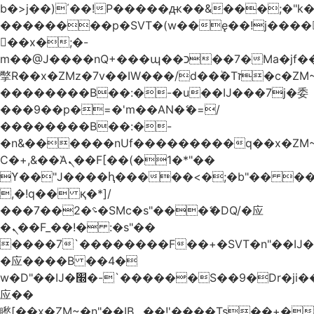
b�>j��)΄��!P�����ԫ��&���;�"k��B
��������p�SVT�(w��ę��!j����
��x�;�-
m��@J����nQ+���պ��כ��7�Ma�jf��J��ͱ4j���Ѳ�
撆R��x�ZMz�7v��IW���/d��ٞ�Тז�c�ZM~�ji�� ߒ��sQz�����Ԡ��DW��3�De�n"��M�+/
��������B��:�-�u��IJ���7j�委
���9��p�=�'m��AN�ޭ�=/
��������B��:�-
�n&������nUf���������q��x�ZM
Ϲ�+,&��Ὰܢ��F[��(�1�*"��
ϒ��"J����ԧ�����<�;�b"�� ���"j����
,�!q�� қ�*]/
���؝�2��7�SMc�s"���ޭ�DQ/�应
�ܢ��F_��!� :�s"��
����7`��������F��+�SVT�n"��IJ�
�应����B ��4�
w�D"��IJ�׭�-`������S��9�Dr�ji��EJ߅��gJ�
应��
矁[��x�ZM~�n"��IB؃��!'����Тѕ��+��(m��IK�ʭ�/|