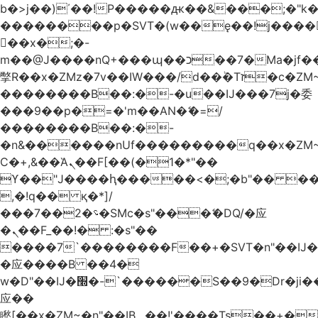
b�>j��)΄��!P�����ԫ��&���;�"k��B
��������p�SVT�(w��ę��!j����
��x�;�-
m��@J����nQ+���պ��כ��7�Ma�jf��J��ͱ4j���Ѳ�
撆R��x�ZMz�7v��IW���/d��ٞ�Тז�c�ZM~�ji�� ߒ��sQz�����Ԡ��DW��3�De�n"��M�+/
��������B��:�-�u��IJ���7j�委
���9��p�=�'m��AN�ޭ�=/
��������B��:�-
�n&������nUf���������q��x�ZM
Ϲ�+,&��Ὰܢ��F[��(�1�*"��
ϒ��"J����ԧ�����<�;�b"�� ���"j����
,�!q�� қ�*]/
���؝�2��7�SMc�s"���ޭ�DQ/�应
�ܢ��F_��!� :�s"��
����7`��������F��+�SVT�n"��IJ�
�应����B ��4�
w�D"��IJ�׭�-`������S��9�Dr�ji��EJ߅��gJ�
应��
矁[��x�ZM~�n"��IB؃��!'����Тѕ��+��(m��IK�ʭ�/|