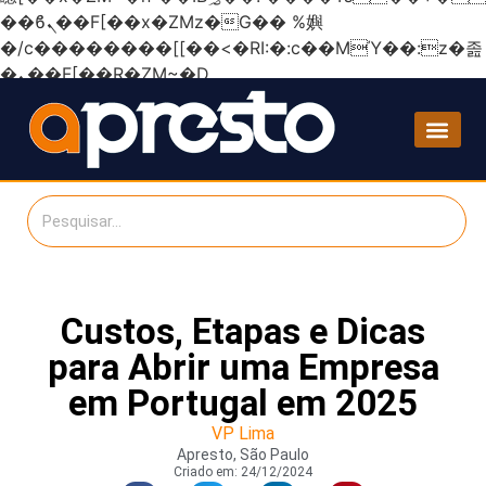
��ϐܢ��F[��x�ZMz�G�� %嬩
�/c��������[[��<�RI:�:c��MΎ��:z�졾
�ܢ��F[��R�ZM~�D
Custos, Etapas e Dicas
para Abrir uma Empresa
em Portugal em 2025
VP Lima
Apresto, São Paulo
Criado em:
24/12/2024