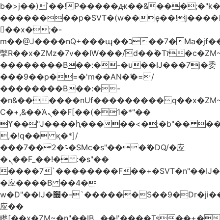
b�>j��)΄��!P�����ԫ��&���;�"k��B
��������p�SVT�(w��ę��!j����
��x�;�-
m��@J����nQ+���պ��כ��7�Ma�jf��J��ͱ4j���Ѳ�
撆R��x�ZMz�7v��IW���/d��ٞ�Тז�c�ZM~�ji�� ߒ��sQz�����Ԡ��DW��3�De�n"��M�+/
��������B��:�-�u��IJ���7j�委
���9��p�=�'m��AN�ޭ�=/
��������B��:�-
�n&������nUf���������q��x�ZM
Ϲ�+,&��Ὰܢ��F[��(�1�*"��
ϒ��"J����ԧ�����<�;�b"�� ���"j����
,�!q�� қ�*]/
���؝�2��7�SMc�s"���ޭ�DQ/�应
�ܢ��F_��!� :�s"��
����7`��������F��+�SVT�n"��IJ�
�应����B ��4�
w�D"��IJ�׭�-`������S��9�Dr�ji��EJ߅��gJ�
应��
矁[��x�ZM~�n"��IB؃��!'����Тѕ��+��(m��IK�ʭ�/|