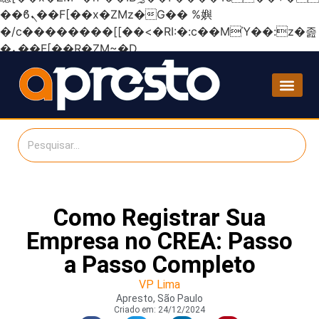
��ϐܢ��F[��x�ZMz�G�� %嬩
�/c��������[[��<�RI:�:c��MΎ��:z�졾
�ܢ��F[��R�ZM~�D
Como Registrar Sua
Empresa no CREA: Passo
a Passo Completo
VP Lima
Apresto, São Paulo
Criado em:
24/12/2024