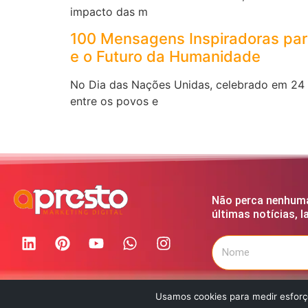
impacto das m
100 Mensagens Inspiradoras para
e o Futuro da Humanidade
No Dia das Nações Unidas, celebrado em 24 d
entre os povos e
Não perca nenhuma
últimas notícias, 
Política de Privacidade
Usamos cookies para medir esforço
Ao se inscrever, você t