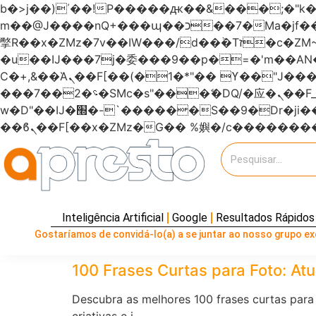
b�>j��)΄��!P�����ԫ��&���;�"k��B�޶�}��������p�SVT�(w��ę��!j�����
m��@J����nQ+���պ��כ��7�Ma�jf��J��ͱ4j���Ѳ�
撆R��x�ZMz�7v��IW���/d��ٞ�Тז�c�ZM~�ji�� ߒ��sQz�����Ԡ��DW��3�De�n"��M�+/��������B��:�-
�u��IJ���7j�委���9��p�=�'m��
Ϲ�+,&��Ὰܢ��F[��(�1�*"�� ϒ��"J����ԧ�����<�;�b"�� ���"j�����ܢ��F[��x� ,�!q�� қ�*]/
���؝�2��7�SMc�s"���ޭ�DQ/�应�ܢ��F_��!� :�s"������7`��������F��+�SVT�n"��IJ����nQ/�应����B ��4�
w�D"��IJ�׭�-`������S��9�Dr�ji��EJ߅��gJ�应��矁[��x�ZM~�n"��IB؃��!'����Тѕ��+��(m��IK�ʭ�/|
Inteligência Artificial
Google
Resultados Rápidos
Gostaríamos de convidá-lo(a) a se juntar ao nosso grupo exc
100 Frases Curtas para Foto: Atua
Descubra as melhores 100 frases curtas para
criativas e i