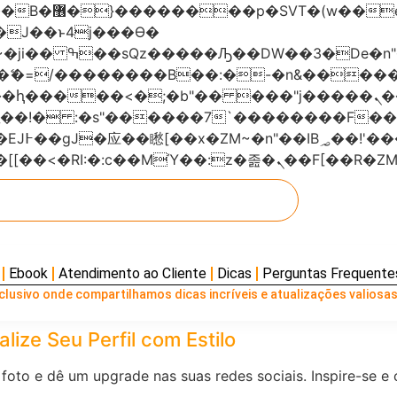
���x�;�-
AN�ޭ�=/��������B��:�-�n&���
��ϐܢ��F[��x�ZMz�G�� %嬩�/c��������[[��<�RI:�:c��MΎ��:z
Ebook
Atendimento ao Cliente
Dicas
Perguntas Frequente
lusivo onde compartilhamos dicas incríveis e atualizações valiosas
lize Seu Perfil com Estilo
 foto e dê um upgrade nas suas redes sociais. Inspire-se 