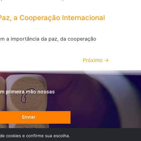
az, a Cooperação Internacional
tam a importância da paz, da cooperação
Próximo
→
em primeira mão nossas
Enviar
de cookies e confirme sua escolha.
ado(a) sobre as tendências e novidades