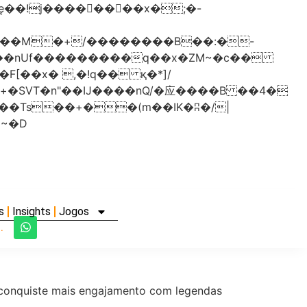
���nUf���������q��x�ZM~�
c��
�졾�ܢ��F[��R�ZM~�D
s
Insights
Jogos
.
e conquiste mais engajamento com legendas