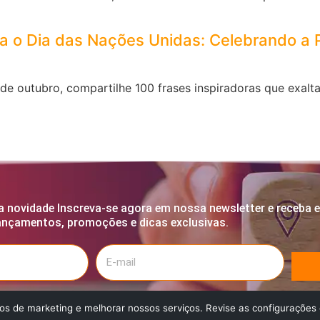
 o Dia das Nações Unidas: Celebrando a P
e outubro, compartilhe 100 frases inspiradoras que exal
 novidade Inscreva-se agora em nossa newsletter e receba 
lançamentos, promoções e dicas exclusivas.
s de marketing e melhorar nossos serviços. Revise as configurações 
erá acesso a conteúdos especiais, que irão ajudá-lo(a) a estar sempre atualiz