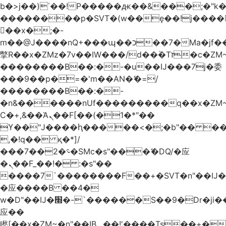
b�>j��)΄��!P�����ԫ��&���;�"k��B
��������p�SVT�(w��ę��!j����
��x�;�-
m��@J����nQ+���պ��כ��7�Ma�jf��J��ͱ4j���Ѳ�
撆R��x�ZMz�7v��IW���/d��ٞ�Тז�c�ZM~�ji�� ߒ��sQz�����Ԡ��DW��3�De�n"��M�+/
��������B��:�-�u��IJ���7j�委
���9��p�=�'m��AN�ޭ�=/
��������B��:�-
�n&������nUf���������q��x�ZM
Ϲ�+,&��Ὰܢ��F[��(�1�*"��
ϒ��"J����ԧ�����<�;�b"�� ���"j����
,�!q�� қ�*]/
���؝�2��7�SMc�s"���ޭ�DQ/�应
�ܢ��F_��!� :�s"��
����7`��������F��+�SVT�n"��IJ�
�应����B ��4�
w�D"��IJ�׭�-`������S��9�Dr�ji��EJ߅��gJ�
应��
矁[��x�ZM~�n"��IB؃��!'����Тѕ��+��(m��IK�ʭ�/|