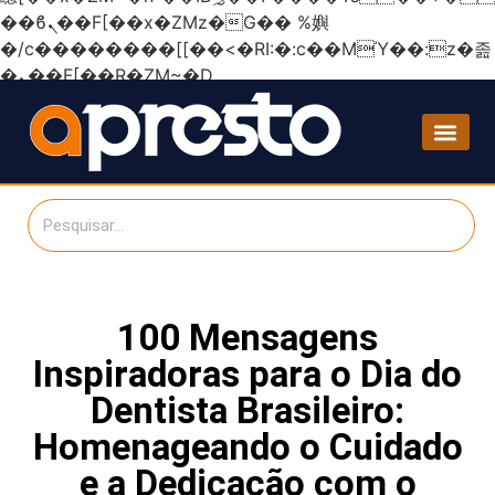
��ϐܢ��F[��x�ZMz�G�� %嬩
�/c��������[[��<�RI:�:c��MΎ��:z�졾
�ܢ��F[��R�ZM~�D
100 Mensagens
Inspiradoras para o Dia do
Dentista Brasileiro:
Homenageando o Cuidado
e a Dedicação com o