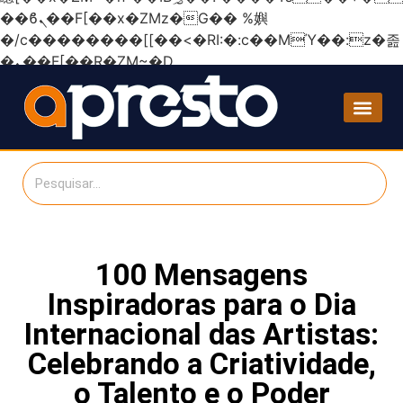
��ϐܢ��F[��x�ZMz�G�� %嬩
�/c��������[[��<�RI:�:c��MΎ��:z�졾
�ܢ��F[��R�ZM~�D
100 Mensagens
Inspiradoras para o Dia
Internacional das Artistas:
Celebrando a Criatividade,
o Talento e o Poder