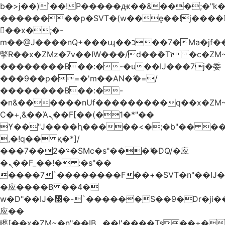
b�>j��)΄��!P�����ԫ��&���;�"k��B
��������p�SVT�(w��ę��!j����
��x�;�-
m��@J����nQ+���պ��כ��7�Ma�jf��J��ͱ4j���Ѳ�
撆R��x�ZMz�7v��IW���/d��ٞ�Тז�c�ZM~�ji�� ߒ��sQz�����Ԡ��DW��3�De�n"��M�+/
��������B��:�-�u��IJ���7j�委
���9��p�=�'m��AN�ޭ�=/
��������B��:�-
�n&������nUf���������q��x�ZM
Ϲ�+,&��Ὰܢ��F[��(�1�*"��
ϒ��"J����ԧ�����<�;�b"�� ���"j����
,�!q�� қ�*]/
���؝�2��7�SMc�s"���ޭ�DQ/�应
�ܢ��F_��!� :�s"��
����7`��������F��+�SVT�n"��IJ�
�应����B ��4�
w�D"��IJ�׭�-`������S��9�Dr�ji��EJ߅��gJ�
应��
矁[��x�ZM~�n"��IB؃��!'����Тѕ��+��(m��IK�ʭ�/|