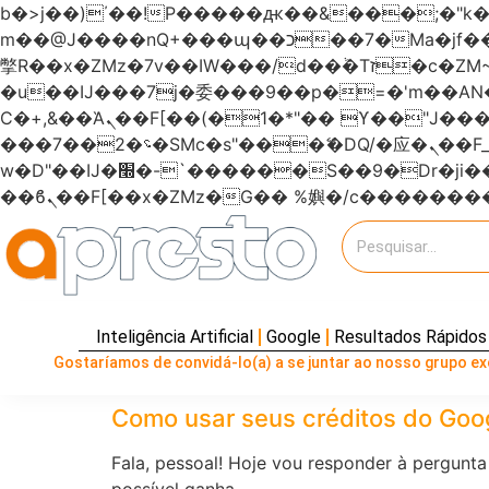
b�>j��)΄��!P�����ԫ��&���;�"k��B�޶�}��������p�SVT�(w��ę��!j�����
m��@J����nQ+���պ��כ��7�Ma�jf��J��ͱ4j���Ѳ�
撆R��x�ZMz�7v��IW���/d��ٞ�Тז�c�ZM~�ji�� ߒ��sQz�����Ԡ��DW��3�De�n"��M�+/��������B��:�-
�u��IJ���7j�委���9��p�=�'m��
Ϲ�+,&��Ὰܢ��F[��(�1�*"�� ϒ��"J����ԧ�����<�;�b"�� ���"j�����ܢ��F[��x� ,�!q�� қ�*]/
���؝�2��7�SMc�s"���ޭ�DQ/�应�ܢ��F_��!� :�s"������7`��������F��+�SVT�n"��IJ����nQ/�应����B ��4�
w�D"��IJ�׭�-`������S��9�Dr�ji��EJ߅��gJ�应��矁[��x�ZM~�n"��IB؃��!'����Тѕ��+��(m��IK�ʭ�/|
Inteligência Artificial
Google
Resultados Rápidos
Gostaríamos de convidá-lo(a) a se juntar ao nosso grupo exc
Como usar seus créditos do Goo
Fala, pessoal! Hoje vou responder à pergunt
possível ganha