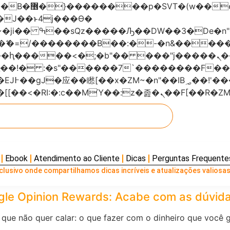
���x�;�-
AN�ޭ�=/��������B��:�-�n&���
��ϐܢ��F[��x�ZMz�G�� %嬩�/c��������[[��<�RI:�:c��MΎ��:z
Ebook
Atendimento ao Cliente
Dicas
Perguntas Frequente
lusivo onde compartilhamos dicas incríveis e atualizações valiosas
gle Opinion Rewards: Acabe com as dúvida
a que não quer calar: o que fazer com o dinheiro que você