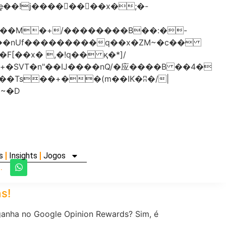
���nUf���������q��x�ZM~�
c��
�졾�ܢ��F[��R�ZM~�D
s
Insights
Jogos
.
s!
 ganha no Google Opinion Rewards? Sim, é