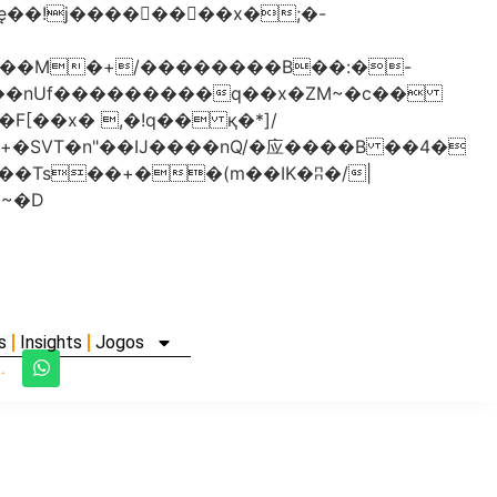
���nUf���������q��x�ZM~�
c��
�졾�ܢ��F[��R�ZM~�D
s
Insights
Jogos
.