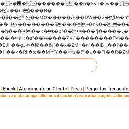
���x�;�-
AN�ޭ�=/��������B��:�-�n&���
��ϐܢ��F[��x�ZMz�G�� %嬩�/c��������[[��<�RI:�:c��MΎ��:z
Ebook
Atendimento ao Cliente
Dicas
Perguntas Frequente
lusivo onde compartilhamos dicas incríveis e atualizações valiosas