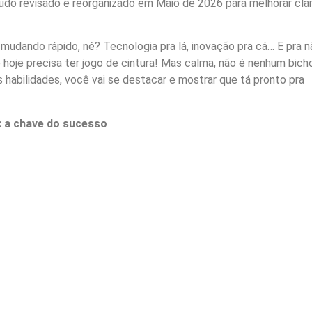
do revisado e reorganizado em Maio de 2026 para melhorar clar
udando rápido, né? Tecnologia pra lá, inovação pra cá… E pra n
 de hoje precisa ter jogo de cintura! Mas calma, não é nenhum bich
habilidades, você vai se destacar e mostrar que tá pronto pra
r: a chave do sucesso