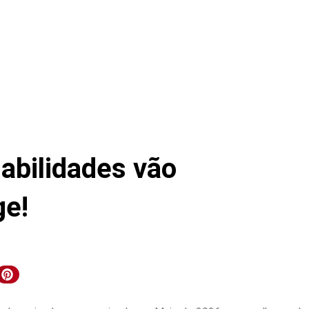
habilidades vão
ge!