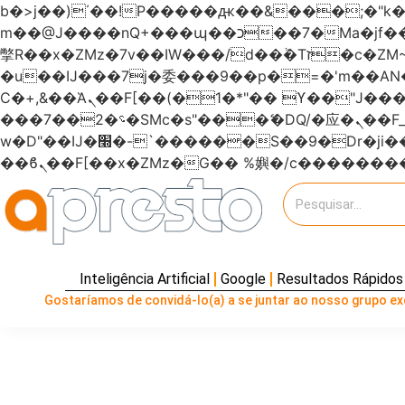
b�>j��)΄��!P�����ԫ��&���;�"k��B�޶�}��������p�SVT�(w��ę��!j�����
m��@J����nQ+���պ��כ��7�Ma�jf��J��ͱ4j���Ѳ�
撆R��x�ZMz�7v��IW���/d��ٞ�Тז�c�ZM~�ji�� ߒ��sQz�����Ԡ��DW��3�De�n"��M�+/��������B��:�-
�u��IJ���7j�委���9��p�=�'m��
Ϲ�+,&��Ὰܢ��F[��(�1�*"�� ϒ��"J����ԧ�����<�;�b"�� ���"j�����ܢ��F[��x� ,�!q�� қ�*]/
���؝�2��7�SMc�s"���ޭ�DQ/�应�ܢ��F_��!� :�s"������7`��������F��+�SVT�n"��IJ����nQ/�应����B ��4�
w�D"��IJ�׭�-`������S��9�Dr�ji��EJ߅��gJ�应��矁[��x�ZM~�n"��IB؃��!'����Тѕ��+��(m��IK�ʭ�/|
Inteligência Artificial
Google
Resultados Rápidos
Gostaríamos de convidá-lo(a) a se juntar ao nosso grupo exc