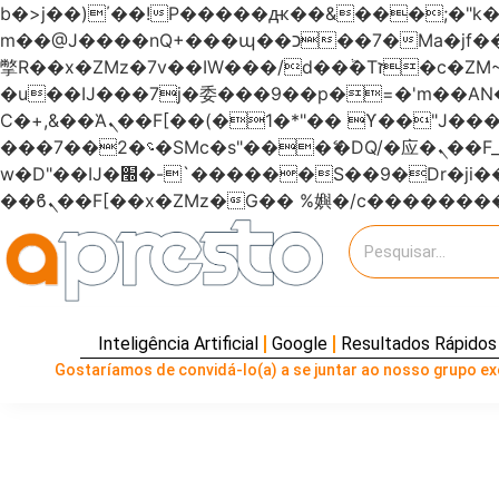
b�>j��)΄��!P�����ԫ��&���;�"k��B�޶�}��������p�SVT�(w��ę��!j�����
m��@J����nQ+���պ��כ��7�Ma�jf��J��ͱ4j���Ѳ�
撆R��x�ZMz�7v��IW���/d��ٞ�Тז�c�ZM~�ji�� ߒ��sQz�����Ԡ��DW��3�De�n"��M�+/��������B��:�-
�u��IJ���7j�委���9��p�=�'m��
Ϲ�+,&��Ὰܢ��F[��(�1�*"�� ϒ��"J����ԧ�����<�;�b"�� ���"j�����ܢ��F[��x� ,�!q�� қ�*]/
���؝�2��7�SMc�s"���ޭ�DQ/�应�ܢ��F_��!� :�s"������7`��������F��+�SVT�n"��IJ����nQ/�应����B ��4�
w�D"��IJ�׭�-`������S��9�Dr�ji��EJ߅��gJ�应��矁[��x�ZM~�n"��IB؃��!'����Тѕ��+��(m��IK�ʭ�/|
Inteligência Artificial
Google
Resultados Rápidos
Gostaríamos de convidá-lo(a) a se juntar ao nosso grupo exc