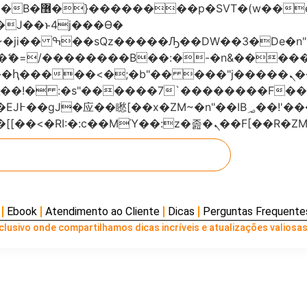
���x�;�-
AN�ޭ�=/��������B��:�-�n&���
��ϐܢ��F[��x�ZMz�G�� %嬩�/c��������[[��<�RI:�:c��MΎ��:z
Ebook
Atendimento ao Cliente
Dicas
Perguntas Frequente
lusivo onde compartilhamos dicas incríveis e atualizações valiosas