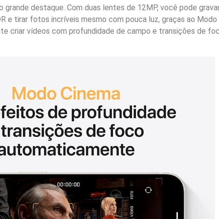
o grande destaque. Com duas lentes de 12MP, você pode grava
R e tirar fotos incríveis mesmo com pouca luz, graças ao Modo
te criar vídeos com profundidade de campo e transições de fo