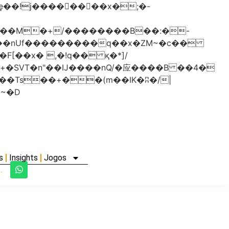
���nUf���������q��x�ZM~�
c��
�졾�ܢ��F[��R�ZM~�D
s
Insights
Jogos
.