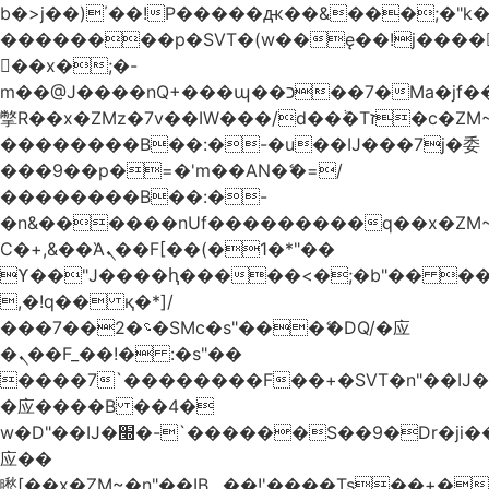
b�>j��)΄��!P�����ԫ��&���;�"k��B
��������p�SVT�(w��ę��!j����
��x�;�-
m��@J����nQ+���պ��כ��7�Ma�jf��J��ͱ4j���Ѳ�
撆R��x�ZMz�7v��IW���/d��ٞ�Тז�c�ZM~�ji�� ߒ��sQz�����Ԡ��DW��3�De�n"��M�+/
��������B��:�-�u��IJ���7j�委
���9��p�=�'m��AN�ޭ�=/
��������B��:�-
�n&������nUf���������q��x�ZM
Ϲ�+,&��Ὰܢ��F[��(�1�*"��
ϒ��"J����ԧ�����<�;�b"�� ���"j����
,�!q�� қ�*]/
���؝�2��7�SMc�s"���ޭ�DQ/�应
�ܢ��F_��!� :�s"��
����7`��������F��+�SVT�n"��IJ�
�应����B ��4�
w�D"��IJ�׭�-`������S��9�Dr�ji��EJ߅��gJ�
应��
矁[��x�ZM~�n"��IB؃��!'����Тѕ��+��(m��IK�ʭ�/|