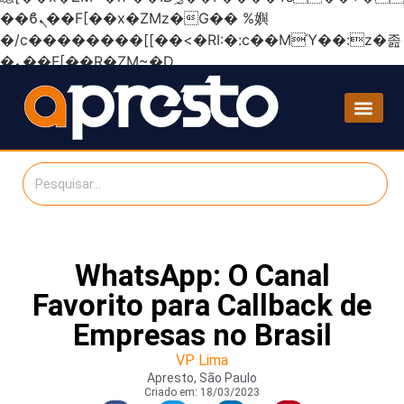
��ϐܢ��F[��x�ZMz�G�� %嬩
�/c��������[[��<�RI:�:c��MΎ��:z�졾
�ܢ��F[��R�ZM~�D
WhatsApp: O Canal
Favorito para Callback de
Empresas no Brasil
VP Lima
Apresto, São Paulo
Criado em:
18/03/2023