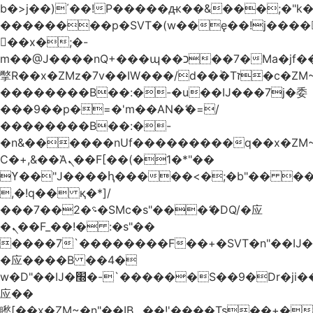
b�>j��)΄��!P�����ԫ��&���;�"k��B
��������p�SVT�(w��ę��!j����
��x�;�-
m��@J����nQ+���պ��כ��7�Ma�jf��J��ͱ4j���Ѳ�
撆R��x�ZMz�7v��IW���/d��ٞ�Тז�c�ZM~�ji�� ߒ��sQz�����Ԡ��DW��3�De�n"��M�+/
��������B��:�-�u��IJ���7j�委
���9��p�=�'m��AN�ޭ�=/
��������B��:�-
�n&������nUf���������q��x�ZM
Ϲ�+,&��Ὰܢ��F[��(�1�*"��
ϒ��"J����ԧ�����<�;�b"�� ���"j����
,�!q�� қ�*]/
���؝�2��7�SMc�s"���ޭ�DQ/�应
�ܢ��F_��!� :�s"��
����7`��������F��+�SVT�n"��IJ�
�应����B ��4�
w�D"��IJ�׭�-`������S��9�Dr�ji��EJ߅��gJ�
应��
矁[��x�ZM~�n"��IB؃��!'����Тѕ��+��(m��IK�ʭ�/|