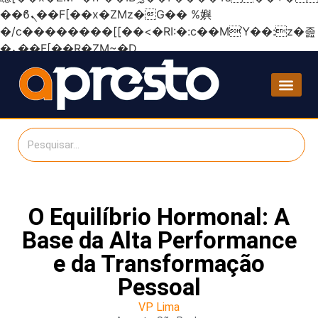
��ϐܢ��F[��x�ZMz�G�� %嬩
�/c��������[[��<�RI:�:c��MΎ��:z�졾
�ܢ��F[��R�ZM~�D
O Equilíbrio Hormonal: A
Base da Alta Performance
e da Transformação
Pessoal
VP Lima