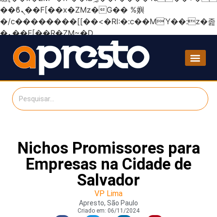
��ϐܢ��F[��x�ZMz�G�� %嬩
�/c��������[[��<�RI:�:c��MΎ��:z�졾
�ܢ��F[��R�ZM~�D
Nichos Promissores para
Empresas na Cidade de
Salvador
VP Lima
Apresto, São Paulo
Criado em:
06/11/2024