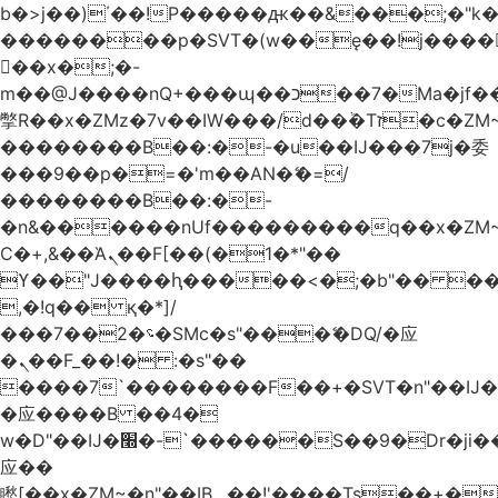
b�>j��)΄��!P�����ԫ��&���;�"k��B
��������p�SVT�(w��ę��!j����
��x�;�-
m��@J����nQ+���պ��כ��7�Ma�jf��J��ͱ4j���Ѳ�
撆R��x�ZMz�7v��IW���/d��ٞ�Тז�c�ZM~�ji�� ߒ��sQz�����Ԡ��DW��3�De�n"��M�+/
��������B��:�-�u��IJ���7j�委
���9��p�=�'m��AN�ޭ�=/
��������B��:�-
�n&������nUf���������q��x�ZM
Ϲ�+,&��Ὰܢ��F[��(�1�*"��
ϒ��"J����ԧ�����<�;�b"�� ���"j����
,�!q�� қ�*]/
���؝�2��7�SMc�s"���ޭ�DQ/�应
�ܢ��F_��!� :�s"��
����7`��������F��+�SVT�n"��IJ�
�应����B ��4�
w�D"��IJ�׭�-`������S��9�Dr�ji��EJ߅��gJ�
应��
矁[��x�ZM~�n"��IB؃��!'����Тѕ��+��(m��IK�ʭ�/|