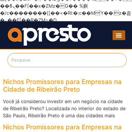
��ϐܢ��F[��x�ZMz�G�� %嬩
�/c��������[[��<�RI:�:c��MΎ��:z�졾
�ܢ��F[��R�ZM~�D
Nichos Promissores para Empresas na
Cidade de Ribeirão Preto
Você já considerou investir em um negócio na cidade
de Ribeirão Preto? Localizada no interior do estado de
São Paulo, Ribeirão Preto é uma das cidades mais
Nichos Promissores para Empresas na