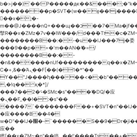
b�>j��)΄��!P�����ԫ��&���;�"k��B
��������p�SVT�(w��ę��!j����
��x�;�-
m��@J����nQ+���պ��כ��7�Ma�jf��J��ͱ4j���Ѳ�
撆R��x�ZMz�7v��IW���/d��ٞ�Тז�c�ZM~�ji�� ߒ��sQz�����Ԡ��DW��3�De�n"��M�+/
��������B��:�-�u��IJ���7j�委
���9��p�=�'m��AN�ޭ�=/
��������B��:�-
�n&������nUf���������q��x�ZM
Ϲ�+,&��Ὰܢ��F[��(�1�*"��
ϒ��"J����ԧ�����<�;�b"�� ���"j����
,�!q�� қ�*]/
���؝�2��7�SMc�s"���ޭ�DQ/�应
�ܢ��F_��!� :�s"��
����7`��������F��+�SVT�n"��IJ�
�应����B ��4�
w�D"��IJ�׭�-`������S��9�Dr�ji��EJ߅��gJ�
应��
矁[��x�ZM~�n"��IB؃��!'����Тѕ��+��(m��IK�ʭ�/|