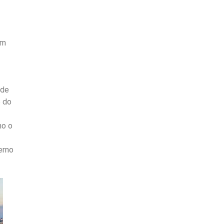
em
ade
e do
mo o
erno