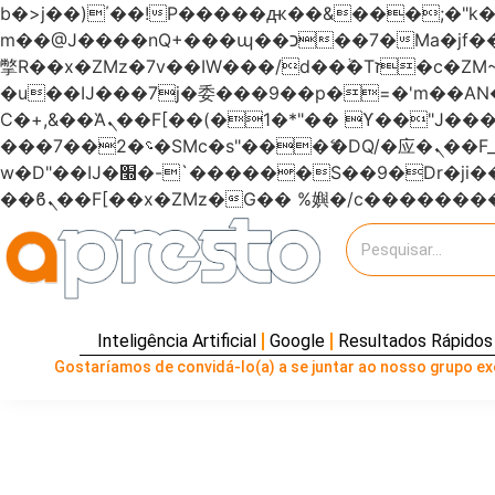
b�>j��)΄��!P�����ԫ��&���;�"k��B�޶�}��������p�SVT�(w��ę��!j�����
m��@J����nQ+���պ��כ��7�Ma�jf��J��ͱ4j���Ѳ�
撆R��x�ZMz�7v��IW���/d��ٞ�Тז�c�ZM~�ji�� ߒ��sQz�����Ԡ��DW��3�De�n"��M�+/��������B��:�-
�u��IJ���7j�委���9��p�=�'m��
Ϲ�+,&��Ὰܢ��F[��(�1�*"�� ϒ��"J����ԧ�����<�;�b"�� ���"j�����ܢ��F[��x� ,�!q�� қ�*]/
���؝�2��7�SMc�s"���ޭ�DQ/�应�ܢ��F_��!� :�s"������7`��������F��+�SVT�n"��IJ����nQ/�应����B ��4�
w�D"��IJ�׭�-`������S��9�Dr�ji��EJ߅��gJ�应��矁[��x�ZM~�n"��IB؃��!'����Тѕ��+��(m��IK�ʭ�/|
Inteligência Artificial
Google
Resultados Rápidos
Gostaríamos de convidá-lo(a) a se juntar ao nosso grupo exc