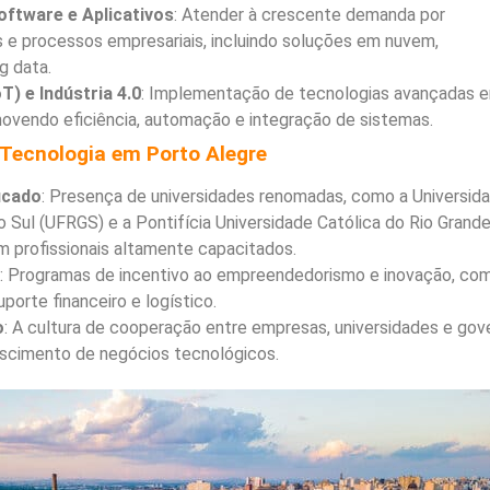
ftware e Aplicativos
: Atender à crescente demanda por
os e processos empresariais, incluindo soluções em nuvem,
ig data.
T) e Indústria 4.0
: Implementação de tecnologias avançadas 
omovendo eficiência, automação e integração de sistemas.
 Tecnologia em Porto Alegre
icado
: Presença de universidades renomadas, como a Universid
o Sul (UFRGS) e a Pontifícia Universidade Católica do Rio Grand
 profissionais altamente capacitados.
: Programas de incentivo ao empreendedorismo e inovação, co
orte financeiro e logístico.
o
: A cultura de cooperação entre empresas, universidades e gov
rescimento de negócios tecnológicos.