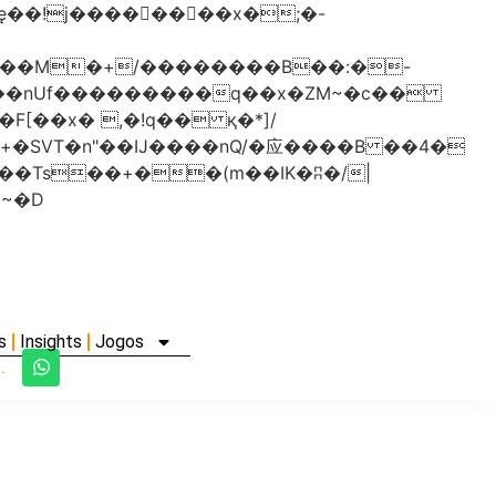
���nUf���������q��x�ZM~�
c��
�졾�ܢ��F[��R�ZM~�D
s
Insights
Jogos
.