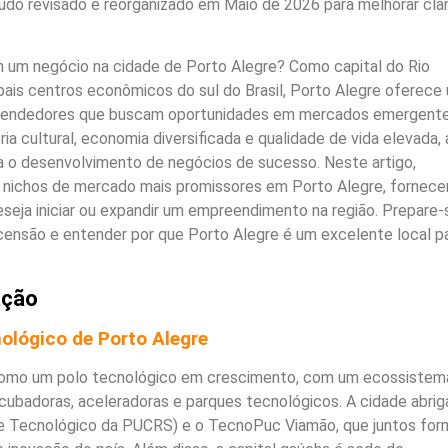
do revisado e reorganizado em Maio de 2026 para melhorar clar
em um negócio na cidade de Porto Alegre? Como capital do Rio
pais centros econômicos do sul do Brasil, Porto Alegre oferece
reendedores que buscam oportunidades em mercados emergent
ria cultural, economia diversificada e qualidade de vida elevada, 
ra o desenvolvimento de negócios de sucesso. Neste artigo,
 nichos de mercado mais promissores em Porto Alegre, fornec
eseja iniciar ou expandir um empreendimento na região. Prepare-
censão e entender por que Porto Alegre é um excelente local p
ação
ológico de Porto Alegre
como um polo tecnológico em crescimento, com um ecossistem
incubadoras, aceleradoras e parques tecnológicos. A cidade abrig
 e Tecnológico da PUCRS) e o TecnoPuc Viamão, que juntos fo