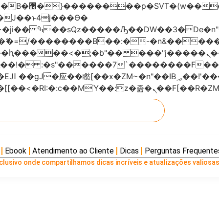
���x�;�-
AN�ޭ�=/��������B��:�-�n&���
��ϐܢ��F[��x�ZMz�G�� %嬩�/c��������[[��<�RI:�:c��MΎ��:z
Ebook
Atendimento ao Cliente
Dicas
Perguntas Frequente
lusivo onde compartilhamos dicas incríveis e atualizações valiosas