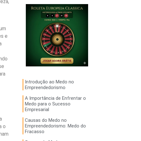
eza,
 um
es e
a
endo
se
ara
Introdução ao Medo no
Empreendedorismo
A Importância de Enfrentar o
Medo para o Sucesso
Empresarial
a
Causas do Medo no
Empreendedorismo: Medo do
a o
Fracasso
rmam