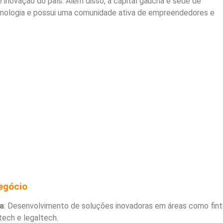
inovação do país. Além disso, a capital gaúcha é sede de
nologia e possui uma comunidade ativa de empreendedores e
egócio
a
: Desenvolvimento de soluções inovadoras em áreas como fint
tech e legaltech.