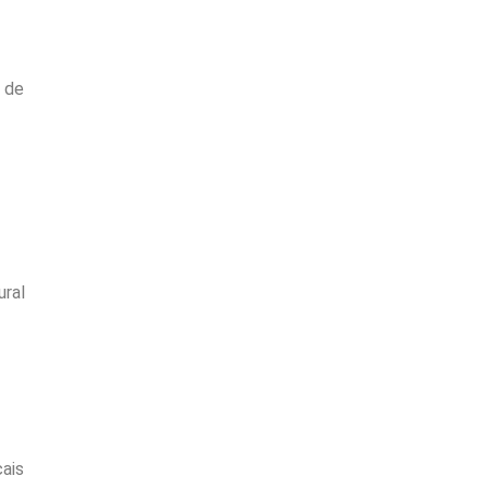
a de
ural
cais