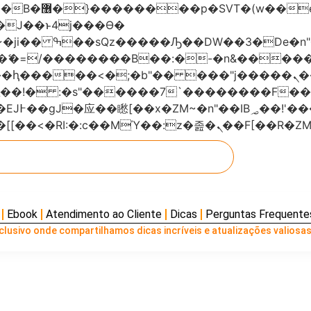
���x�;�-
AN�ޭ�=/��������B��:�-�n&���
��ϐܢ��F[��x�ZMz�G�� %嬩�/c��������[[��<�RI:�:c��MΎ��:z
Ebook
Atendimento ao Cliente
Dicas
Perguntas Frequente
lusivo onde compartilhamos dicas incríveis e atualizações valiosas