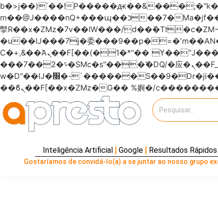
b�>j��)΄��!P�����ԫ��&���;�"k��B�޶�}��������p�SVT�(w��ę��!j�����
m��@J����nQ+���պ��כ��7�Ma�jf��J��ͱ4j���Ѳ�
撆R��x�ZMz�7v��IW���/d��ٞ�Тז�c�ZM~�ji�� ߒ��sQz�����Ԡ��DW��3�De�n"��M�+/��������B��:�-
�u��IJ���7j�委���9��p�=�'m��
Ϲ�+,&��Ὰܢ��F[��(�1�*"�� ϒ��"J����ԧ�����<�;�b"�� ���"j�����ܢ��F[��x� ,�!q�� қ�*]/
���؝�2��7�SMc�s"���ޭ�DQ/�应�ܢ��F_��!� :�s"������7`��������F��+�SVT�n"��IJ����nQ/�应����B ��4�
w�D"��IJ�׭�-`������S��9�Dr�ji��EJ߅��gJ�应��矁[��x�ZM~�n"��IB؃��!'����Тѕ��+��(m��IK�ʭ�/|
Inteligência Artificial
Google
Resultados Rápidos
Gostaríamos de convidá-lo(a) a se juntar ao nosso grupo exc