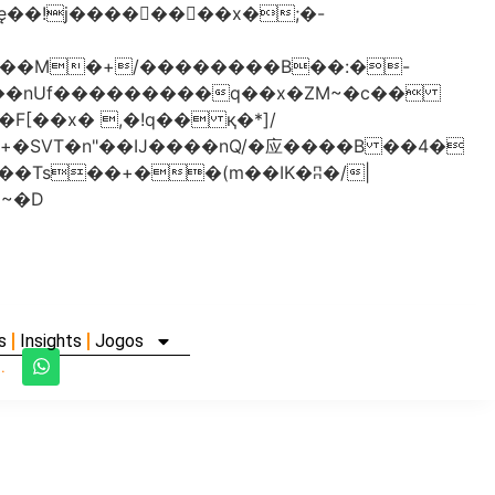
���nUf���������q��x�ZM~�
c��
�졾�ܢ��F[��R�ZM~�D
s
Insights
Jogos
.