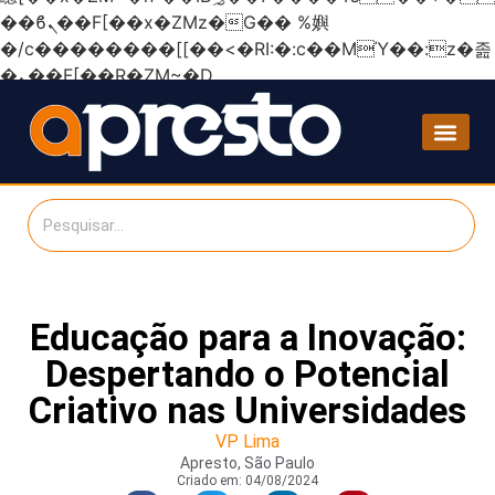
��ϐܢ��F[��x�ZMz�G�� %嬩
�/c��������[[��<�RI:�:c��MΎ��:z�졾
�ܢ��F[��R�ZM~�D
Educação para a Inovação:
Despertando o Potencial
Criativo nas Universidades
VP Lima
Apresto, São Paulo
Criado em:
04/08/2024