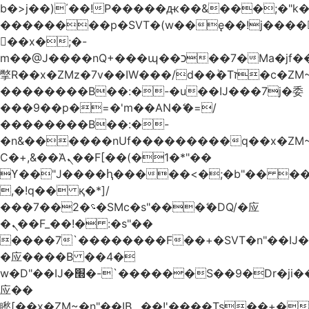
b�>j��)΄��!P�����ԫ��&���;�"k��B
��������p�SVT�(w��ę��!j����
��x�;�-
m��@J����nQ+���պ��כ��7�Ma�jf��J��ͱ4j���Ѳ�
撆R��x�ZMz�7v��IW���/d��ٞ�Тז�c�ZM~�ji�� ߒ��sQz�����Ԡ��DW��3�De�n"��M�+/
��������B��:�-�u��IJ���7j�委
���9��p�=�'m��AN�ޭ�=/
��������B��:�-
�n&������nUf���������q��x�ZM
Ϲ�+,&��Ὰܢ��F[��(�1�*"��
ϒ��"J����ԧ�����<�;�b"�� ���"j����
,�!q�� қ�*]/
���؝�2��7�SMc�s"���ޭ�DQ/�应
�ܢ��F_��!� :�s"��
����7`��������F��+�SVT�n"��IJ�
�应����B ��4�
w�D"��IJ�׭�-`������S��9�Dr�ji��EJ߅��gJ�
应��
矁[��x�ZM~�n"��IB؃��!'����Тѕ��+��(m��IK�ʭ�/|