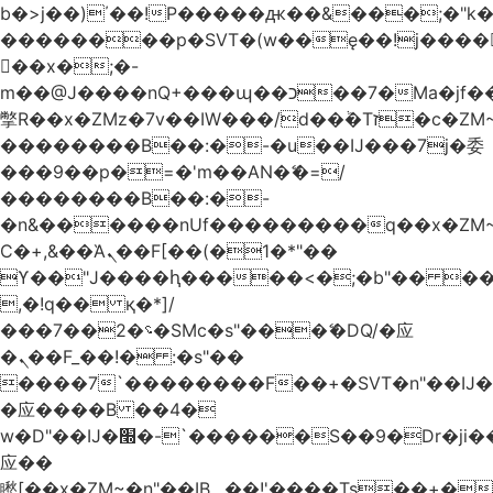
b�>j��)΄��!P�����ԫ��&���;�"k��B
��������p�SVT�(w��ę��!j����
��x�;�-
m��@J����nQ+���պ��כ��7�Ma�jf��J��ͱ4j���Ѳ�
撆R��x�ZMz�7v��IW���/d��ٞ�Тז�c�ZM~�ji�� ߒ��sQz�����Ԡ��DW��3�De�n"��M�+/
��������B��:�-�u��IJ���7j�委
���9��p�=�'m��AN�ޭ�=/
��������B��:�-
�n&������nUf���������q��x�ZM
Ϲ�+,&��Ὰܢ��F[��(�1�*"��
ϒ��"J����ԧ�����<�;�b"�� ���"j����
,�!q�� қ�*]/
���؝�2��7�SMc�s"���ޭ�DQ/�应
�ܢ��F_��!� :�s"��
����7`��������F��+�SVT�n"��IJ�
�应����B ��4�
w�D"��IJ�׭�-`������S��9�Dr�ji��EJ߅��gJ�
应��
矁[��x�ZM~�n"��IB؃��!'����Тѕ��+��(m��IK�ʭ�/|