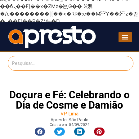
��ϐܢ��F[��x�ZMz�G�� %嬩
�/c��������[[��<�RI:�:c��MΎ��:z�졾
�ܢ��F[��R�ZM~�D
Doçura e Fé: Celebrando o
Dia de Cosme e Damião
VP Lima
Apresto, São Paulo
Criado em:
04/09/2024