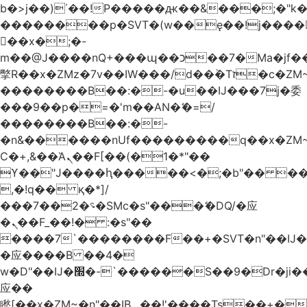
b�>j��)΄��!P�����ԫ��&���;�"k��B
��������p�SVT�(w��ę��!j����
��x�;�-
m��@J����nQ+���պ��כ��7�Ma�jf��J��ͱ4j���Ѳ�
撆R��x�ZMz�7v��IW���/d��ٞ�Тז�c�ZM~�ji�� ߒ��sQz�����Ԡ��DW��3�De�n"��M�+/
��������B��:�-�u��IJ���7j�委
���9��p�=�'m��AN�ޭ�=/
��������B��:�-
�n&������nUf���������q��x�ZM
Ϲ�+,&��Ὰܢ��F[��(�1�*"��
ϒ��"J����ԧ�����<�;�b"�� ���"j����
,�!q�� қ�*]/
���؝�2��7�SMc�s"���ޭ�DQ/�应
�ܢ��F_��!� :�s"��
����7`��������F��+�SVT�n"��IJ�
�应����B ��4�
w�D"��IJ�׭�-`������S��9�Dr�ji��EJ߅��gJ�
应��
矁[��x�ZM~�n"��IB؃��!'����Тѕ��+��(m��IK�ʭ�/|