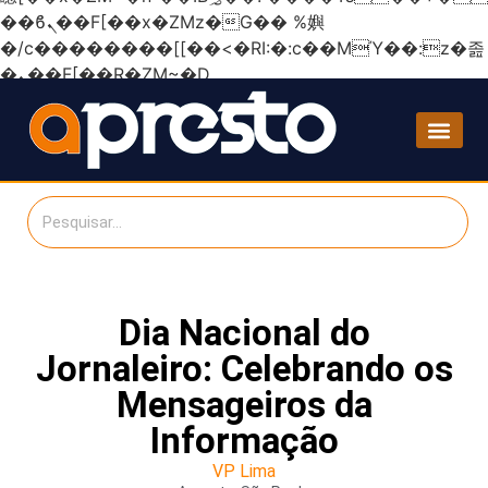
��ϐܢ��F[��x�ZMz�G�� %嬩
�/c��������[[��<�RI:�:c��MΎ��:z�졾
�ܢ��F[��R�ZM~�D
Dia Nacional do
Jornaleiro: Celebrando os
Mensageiros da
Informação
VP Lima