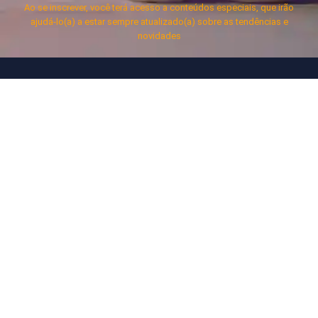
Ao se inscrever, você terá acesso a conteúdos especiais, que irão
ajudá-lo(a) a estar sempre atualizado(a) sobre as tendências e
novidades