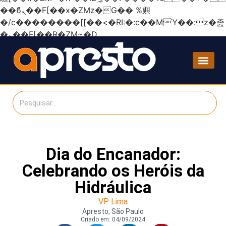
��ϐܢ��F[��x�ZMz�G�� %嬩
�/c��������[[��<�RI:�:c��MΎ��:z�졾
�ܢ��F[��R�ZM~�D
Dia do Encanador:
Celebrando os Heróis da
Hidráulica
VP Lima
Apresto, São Paulo
Criado em:
04/09/2024