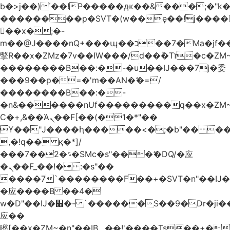
b�>j��)΄��!P�����ԫ��&���;�"k��B
��������p�SVT�(w��ę��!j����
��x�;�-
m��@J����nQ+���պ��כ��7�Ma�jf��J��ͱ4j���Ѳ�
撆R��x�ZMz�7v��IW���/d��ٞ�Тז�c�ZM~�ji�� ߒ��sQz�����Ԡ��DW��3�De�n"��M�+/
��������B��:�-�u��IJ���7j�委
���9��p�=�'m��AN�ޭ�=/
��������B��:�-
�n&������nUf���������q��x�ZM
Ϲ�+,&��Ὰܢ��F[��(�1�*"��
ϒ��"J����ԧ�����<�;�b"�� ���"j����
,�!q�� қ�*]/
���؝�2��7�SMc�s"���ޭ�DQ/�应
�ܢ��F_��!� :�s"��
����7`��������F��+�SVT�n"��IJ�
�应����B ��4�
w�D"��IJ�׭�-`������S��9�Dr�ji��EJ߅��gJ�
应��
矁[��x�ZM~�n"��IB؃��!'����Тѕ��+��(m��IK�ʭ�/|