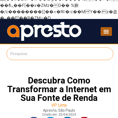
��ϐܢ��F[��x�ZMz�G�� %嬩
�/c��������[[��<�RI:�:c��MΎ��:z�졾
�ܢ��F[��R�ZM~�D
Descubra Como
Transformar a Internet em
Sua Fonte de Renda
VP Lima
Apresto, São Paulo
Criado em:
25/04/2024