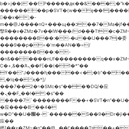
b�>j��)΄��!P�����ԫ��&���;�"k��B
��������p�SVT�(w��ę��!j����
��x�;�-
m��@J����nQ+���պ��כ��7�Ma�jf��J��ͱ4j���Ѳ�
撆R��x�ZMz�7v��IW���/d��ٞ�Тז�c�ZM~�ji�� ߒ��sQz�����Ԡ��DW��3�De�n"��M�+/
��������B��:�-�u��IJ���7j�委
���9��p�=�'m��AN�ޭ�=/
��������B��:�-
�n&������nUf���������q��x�ZM
Ϲ�+,&��Ὰܢ��F[��(�1�*"��
ϒ��"J����ԧ�����<�;�b"�� ���"j����
,�!q�� қ�*]/
���؝�2��7�SMc�s"���ޭ�DQ/�应
�ܢ��F_��!� :�s"��
����7`��������F��+�SVT�n"��IJ�
�应����B ��4�
w�D"��IJ�׭�-`������S��9�Dr�ji��EJ߅��gJ�
应��
矁[��x�ZM~�n"��IB؃��!'����Тѕ��+��(m��IK�ʭ�/|