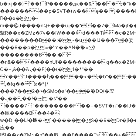
b�>j��)΄��!P�����ԫ��&���;�"k��B
��������p�SVT�(w��ę��!j����
��x�;�-
m��@J����nQ+���պ��כ��7�Ma�jf��J��ͱ4j���Ѳ�
撆R��x�ZMz�7v��IW���/d��ٞ�Тז�c�ZM~�ji�� ߒ��sQz�����Ԡ��DW��3�De�n"��M�+/
��������B��:�-�u��IJ���7j�委
���9��p�=�'m��AN�ޭ�=/
��������B��:�-
�n&������nUf���������q��x�ZM
Ϲ�+,&��Ὰܢ��F[��(�1�*"��
ϒ��"J����ԧ�����<�;�b"�� ���"j����
,�!q�� қ�*]/
���؝�2��7�SMc�s"���ޭ�DQ/�应
�ܢ��F_��!� :�s"��
����7`��������F��+�SVT�n"��IJ�
�应����B ��4�
w�D"��IJ�׭�-`������S��9�Dr�ji��EJ߅��gJ�
应��
矁[��x�ZM~�n"��IB؃��!'����Тѕ��+��(m��IK�ʭ�/|