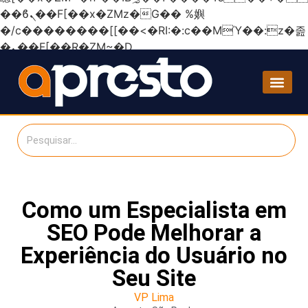
��ϐܢ��F[��x�ZMz�G�� %嬩
�/c��������[[��<�RI:�:c��MΎ��:z�졾
�ܢ��F[��R�ZM~�D
Como um Especialista em
SEO Pode Melhorar a
Experiência do Usuário no
Seu Site
VP Lima