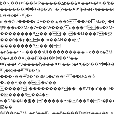
b�>j��)΄��!P�����ԫ��&���;�"k��B
��������p�SVT�(w��ę��!j����
��x�;�-
m��@J����nQ+���պ��כ��7�Ma�jf��J��ͱ4j���Ѳ�
撆R��x�ZMz�7v��IW���/d��ٞ�Тז�c�ZM~�ji�� ߒ��sQz�����Ԡ��DW��3�De�n"��M�+/
��������B��:�-�u��IJ���7j�委
���9��p�=�'m��AN�ޭ�=/
��������B��:�-
�n&������nUf���������q��x�ZM
Ϲ�+,&��Ὰܢ��F[��(�1�*"��
ϒ��"J����ԧ�����<�;�b"�� ���"j����
,�!q�� қ�*]/
���؝�2��7�SMc�s"���ޭ�DQ/�应
�ܢ��F_��!� :�s"��
����7`��������F��+�SVT�n"��IJ�
�应����B ��4�
w�D"��IJ�׭�-`������S��9�Dr�ji��EJ߅��gJ�
应��
矁[��x�ZM~�n"��IB؃��!'����Тѕ��+��(m��IK�ʭ�/|