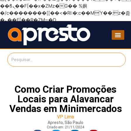
��ϐܢ��F[��x�ZMz�G�� %嬩
�/c��������[[��<�RI:�:c��MΎ��:z�졾
�ܢ��F[��R�ZM~�D
Como Criar Promoções
Locais para Alavancar
Vendas em Minimercados
VP Lima
Apresto, São Paulo
Criado em:
21/11/2024