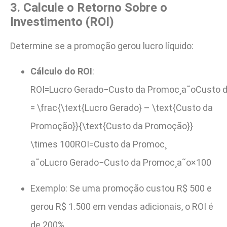
3. Calcule o Retorno Sobre o
Investimento (ROI)
Determine se a promoção gerou lucro líquido:
Cálculo do ROI
:
ROI=Lucro Gerado−Custo da Promoc¸a˜oCusto 
= \frac{\text{Lucro Gerado} – \text{Custo da
Promoção}}{\text{Custo da Promoção}}
\times 100ROI=Custo da Promoc¸​
a˜oLucro Gerado−Custo da Promoc¸​a˜o​×100
Exemplo: Se uma promoção custou R$ 500 e
gerou R$ 1.500 em vendas adicionais, o ROI é
de 200%.