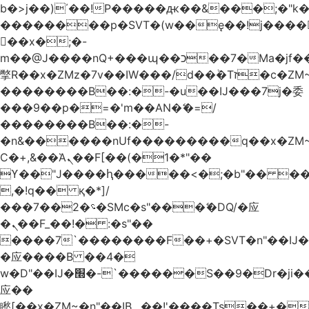
b�>j��)΄��!P�����ԫ��&���;�"k��B
��������p�SVT�(w��ę��!j����
��x�;�-
m��@J����nQ+���պ��כ��7�Ma�jf��J��ͱ4j���Ѳ�
撆R��x�ZMz�7v��IW���/d��ٞ�Тז�c�ZM~�ji�� ߒ��sQz�����Ԡ��DW��3�De�n"��M�+/
��������B��:�-�u��IJ���7j�委
���9��p�=�'m��AN�ޭ�=/
��������B��:�-
�n&������nUf���������q��x�ZM
Ϲ�+,&��Ὰܢ��F[��(�1�*"��
ϒ��"J����ԧ�����<�;�b"�� ���"j����
,�!q�� қ�*]/
���؝�2��7�SMc�s"���ޭ�DQ/�应
�ܢ��F_��!� :�s"��
����7`��������F��+�SVT�n"��IJ�
�应����B ��4�
w�D"��IJ�׭�-`������S��9�Dr�ji��EJ߅��gJ�
应��
矁[��x�ZM~�n"��IB؃��!'����Тѕ��+��(m��IK�ʭ�/|