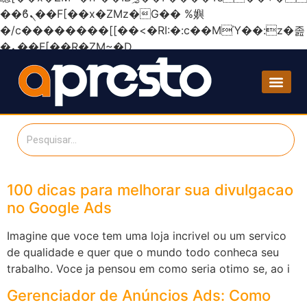
��ϐܢ��F[��x�ZMz�G�� %嬩
�/c��������[[��<�RI:�:c��MΎ��:z�졾
�ܢ��F[��R�ZM~�D
100 dicas para melhorar sua divulgacao
no Google Ads
Imagine que voce tem uma loja incrivel ou um servico
de qualidade e quer que o mundo todo conheca seu
trabalho. Voce ja pensou em como seria otimo se, ao i
Gerenciador de Anúncios Ads: Como