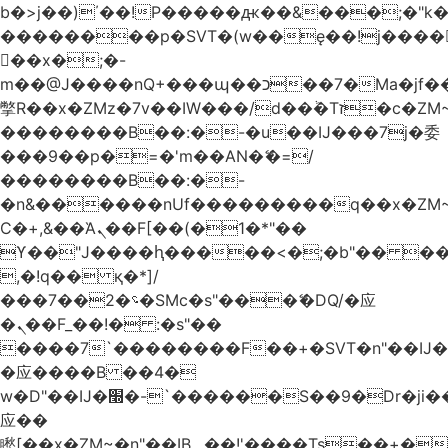
b�>j��)΄��!P�����ԫ��&���;�"k��B
��������p�SVT�(w��ę��!j����
��x�;�-
m��@J����nQ+���պ��כ��7�Ma�jf��J��ͱ4j���Ѳ�
撆R��x�ZMz�7v��IW���/d��ٞ�Тז�c�ZM~�ji�� ߒ��sQz�����Ԡ��DW��3�De�n"��M�+/
��������B��:�-�u��IJ���7j�委
���9��p�=�'m��AN�ޭ�=/
��������B��:�-
�n&������nUf���������q��x�ZM
Ϲ�+,&��Ὰܢ��F[��(�1�*"��
ϒ��"J����ԧ�����<�;�b"�� ���"j����
,�!q�� қ�*]/
���؝�2��7�SMc�s"���ޭ�DQ/�应
�ܢ��F_��!� :�s"��
����7`��������F��+�SVT�n"��IJ�
�应����B ��4�
w�D"��IJ�׭�-`������S��9�Dr�ji��EJ߅��gJ�
应��
矁[��x�ZM~�n"��IB؃��!'����Тѕ��+��(m��IK�ʭ�/|