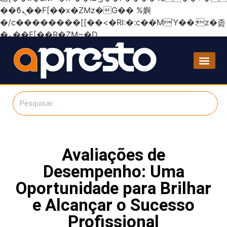
��ϐܢ��F[��x�ZMz�G�� %嬩
�/c��������[[��<�RI:�:c��MΎ��:z�졾
�ܢ��F[��R�ZM~�D
Avaliações de
Desempenho: Uma
Oportunidade para Brilhar
e Alcançar o Sucesso
Profissional