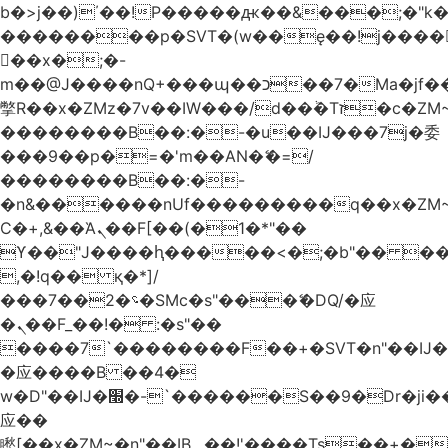
b�>j��)΄��!P�����ԫ��&���;�"k��B
��������p�SVT�(w��ę��!j����
��x�;�-
m��@J����nQ+���պ��כ��7�Ma�jf��J��ͱ4j���Ѳ�
撆R��x�ZMz�7v��IW���/d��ٞ�Тז�c�ZM~�ji�� ߒ��sQz�����Ԡ��DW��3�De�n"��M�+/
��������B��:�-�u��IJ���7j�委
���9��p�=�'m��AN�ޭ�=/
��������B��:�-
�n&������nUf���������q��x�ZM
Ϲ�+,&��Ὰܢ��F[��(�1�*"��
ϒ��"J����ԧ�����<�;�b"�� ���"j����
,�!q�� қ�*]/
���؝�2��7�SMc�s"���ޭ�DQ/�应
�ܢ��F_��!� :�s"��
����7`��������F��+�SVT�n"��IJ�
�应����B ��4�
w�D"��IJ�׭�-`������S��9�Dr�ji��EJ߅��gJ�
应��
矁[��x�ZM~�n"��IB؃��!'����Тѕ��+��(m��IK�ʭ�/|