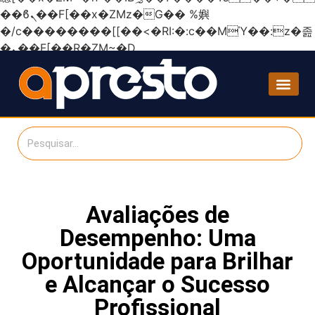
��ϐܢ��F[��x�ZMz�G�� %嬩
�/c��������[[��<�RI:�:c��MΎ��:z�졾
�ܢ��F[��R�ZM~�D
Avaliações de
Desempenho: Uma
Oportunidade para Brilhar
e Alcançar o Sucesso
Profissional