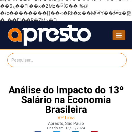
��ϐܢ��F[��x�ZMz�G�� %嬩
�/c��������[[��<�RI:�:c��MΎ��:z�졾
�ܢ��F[��R�ZM~�D
Análise do Impacto do 13º
Salário na Economia
Brasileira
VP Lima
Apresto, São Paulo
Criado em:
15/11/2024