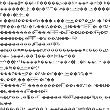
b�>j��)΄��!P�����ԫ��&���;�"k��B
��������p�SVT�(w��ę��!j����
��x�;�-
m��@J����nQ+���պ��כ��7�Ma�jf��J��ͱ4j���Ѳ�
撆R��x�ZMz�7v��IW���/d��ٞ�Тז�c�ZM~�ji�� ߒ��sQz�����Ԡ��DW��3�De�n"��M�+/
��������B��:�-�u��IJ���7j�委
���9��p�=�'m��AN�ޭ�=/
��������B��:�-
�n&������nUf���������q��x�ZM
Ϲ�+,&��Ὰܢ��F[��(�1�*"��
ϒ��"J����ԧ�����<�;�b"�� ���"j����
,�!q�� қ�*]/
���؝�2��7�SMc�s"���ޭ�DQ/�应
�ܢ��F_��!� :�s"��
����7`��������F��+�SVT�n"��IJ�
�应����B ��4�
w�D"��IJ�׭�-`������S��9�Dr�ji��EJ߅��gJ�
应��
矁[��x�ZM~�n"��IB؃��!'����Тѕ��+��(m��IK�ʭ�/|