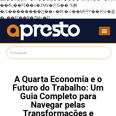
��ϐܢ��F[��x�ZMz�G�� %嬩
�/c��������[[��<�RI:�:c��MΎ��:z�졾
�ܢ��F[��R�ZM~�D
A Quarta Economia e o
Futuro do Trabalho: Um
Guia Completo para
Navegar pelas
Transformações e