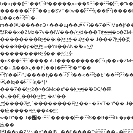
b�>j��)΄��!P�����ԫ��&���;�"k��B
��������p�SVT�(w��ę��!j����
��x�;�-
m��@J����nQ+���պ��כ��7�Ma�jf��J��ͱ4j���Ѳ�
撆R��x�ZMz�7v��IW���/d��ٞ�Тז�c�ZM~�ji�� ߒ��sQz�����Ԡ��DW��3�De�n"��M�+/
��������B��:�-�u��IJ���7j�委
���9��p�=�'m��AN�ޭ�=/
��������B��:�-
�n&������nUf���������q��x�ZM
Ϲ�+,&��Ὰܢ��F[��(�1�*"��
ϒ��"J����ԧ�����<�;�b"�� ���"j����
,�!q�� қ�*]/
���؝�2��7�SMc�s"���ޭ�DQ/�应
�ܢ��F_��!� :�s"��
����7`��������F��+�SVT�n"��IJ�
�应����B ��4�
w�D"��IJ�׭�-`������S��9�Dr�ji��EJ߅��gJ�
应��
矁[��x�ZM~�n"��IB؃��!'����Тѕ��+��(m��IK�ʭ�/|