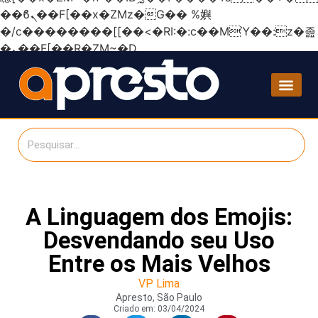
��ϐܢ��F[��x�ZMz�G�� %嬩
�/c��������[[��<�RI:�:c��MΎ��:z�졾
�ܢ��F[��R�ZM~�D
A Linguagem dos Emojis:
Desvendando seu Uso
Entre os Mais Velhos
VP Lima
Apresto, São Paulo
Criado em:
03/04/2024