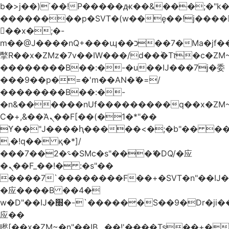
b�>j��)΄��!P�����ԫ��&���;�"k��B
��������p�SVT�(w��ę��!j����
��x�;�-
m��@J����nQ+���պ��כ��7�Ma�jf��J��ͱ4j���Ѳ�
撆R��x�ZMz�7v��IW���/d��ٞ�Тז�c�ZM~�ji�� ߒ��sQz�����Ԡ��DW��3�De�n"��M�+/
��������B��:�-�u��IJ���7j�委
���9��p�=�'m��AN�ޭ�=/
��������B��:�-
�n&������nUf���������q��x�ZM
Ϲ�+,&��Ὰܢ��F[��(�1�*"��
ϒ��"J����ԧ�����<�;�b"�� ���"j����
,�!q�� қ�*]/
���؝�2��7�SMc�s"���ޭ�DQ/�应
�ܢ��F_��!� :�s"��
����7`��������F��+�SVT�n"��IJ�
�应����B ��4�
w�D"��IJ�׭�-`������S��9�Dr�ji��EJ߅��gJ�
应��
矁[��x�ZM~�n"��IB؃��!'����Тѕ��+��(m��IK�ʭ�/|