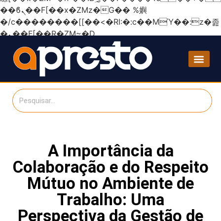
��ϐܢ��F[��x�ZMz�G�� %嬩
�/c��������[[��<�RI:�:c��MΎ��:z�졾
�ܢ��F[��R�ZM~�D
A Importância da
Colaboração e do Respeito
Mútuo no Ambiente de
Trabalho: Uma
Perspectiva da Gestão de