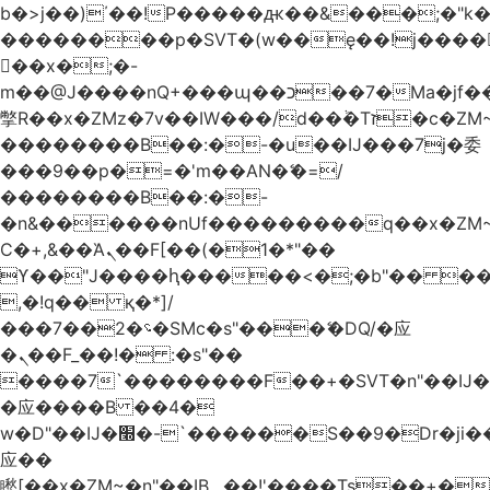
b�>j��)΄��!P�����ԫ��&���;�"k��B
��������p�SVT�(w��ę��!j����
��x�;�-
m��@J����nQ+���պ��כ��7�Ma�jf��J��ͱ4j���Ѳ�
撆R��x�ZMz�7v��IW���/d��ٞ�Тז�c�ZM~�ji�� ߒ��sQz�����Ԡ��DW��3�De�n"��M�+/
��������B��:�-�u��IJ���7j�委
���9��p�=�'m��AN�ޭ�=/
��������B��:�-
�n&������nUf���������q��x�ZM
Ϲ�+,&��Ὰܢ��F[��(�1�*"��
ϒ��"J����ԧ�����<�;�b"�� ���"j����
,�!q�� қ�*]/
���؝�2��7�SMc�s"���ޭ�DQ/�应
�ܢ��F_��!� :�s"��
����7`��������F��+�SVT�n"��IJ�
�应����B ��4�
w�D"��IJ�׭�-`������S��9�Dr�ji��EJ߅��gJ�
应��
矁[��x�ZM~�n"��IB؃��!'����Тѕ��+��(m��IK�ʭ�/|