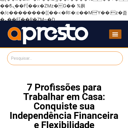
��ϐܢ��F[��x�ZMz�G�� %嬩
�/c��������[[��<�RI:�:c��MΎ��:z�졾
�ܢ��F[��R�ZM~�D
7 Profissões para
Trabalhar em Casa:
Conquiste sua
Independência Financeira
e Flexibilidade