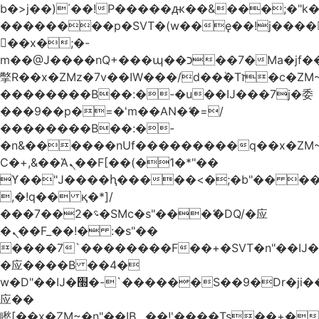
b�>j��)΄��!P�����ԫ��&���;�"k��B
��������p�SVT�(w��ę��!j����
��x�;�-
m��@J����nQ+���պ��כ��7�Ma�jf��J��ͱ4j���Ѳ�
撆R��x�ZMz�7v��IW���/d��ٞ�Тז�c�ZM~�ji�� ߒ��sQz�����Ԡ��DW��3�De�n"��M�+/
��������B��:�-�u��IJ���7j�委
���9��p�=�'m��AN�ޭ�=/
��������B��:�-
�n&������nUf���������q��x�ZM
Ϲ�+,&��Ὰܢ��F[��(�1�*"��
ϒ��"J����ԧ�����<�;�b"�� ���"j����
,�!q�� қ�*]/
���؝�2��7�SMc�s"���ޭ�DQ/�应
�ܢ��F_��!� :�s"��
����7`��������F��+�SVT�n"��IJ�
�应����B ��4�
w�D"��IJ�׭�-`������S��9�Dr�ji��EJ߅��gJ�
应��
矁[��x�ZM~�n"��IB؃��!'����Тѕ��+��(m��IK�ʭ�/|