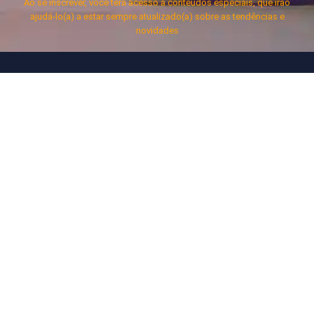
Ao se inscrever, você terá acesso a conteúdos especiais, que irão
ajudá-lo(a) a estar sempre atualizado(a) sobre as tendências e
novidades