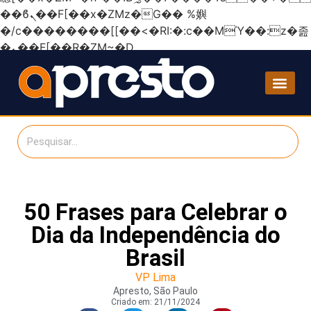
��ϐܢ��F[��x�ZMz�G�� %嬩
�/c��������[[��<�RI:�:c��MΎ��:z�졾
�ܢ��F[��R�ZM~�D
50 Frases para Celebrar o
Dia da Independência do
Brasil
VP Lima
Apresto, São Paulo
Criado em:
21/11/2024