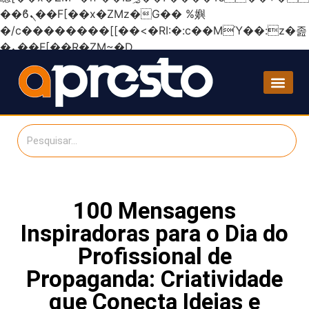
��ϐܢ��F[��x�ZMz�G�� %嬩
�/c��������[[��<�RI:�:c��MΎ��:z�졾
�ܢ��F[��R�ZM~�D
100 Mensagens
Inspiradoras para o Dia do
Profissional de
Propaganda: Criatividade
que Conecta Ideias e