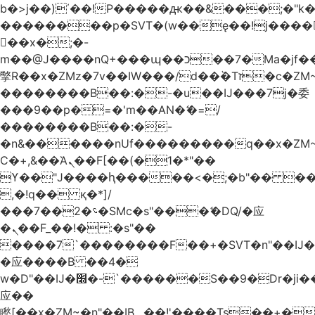
b�>j��)΄��!P�����ԫ��&���;�"k��B
��������p�SVT�(w��ę��!j����
��x�;�-
m��@J����nQ+���պ��כ��7�Ma�jf��J��ͱ4j���Ѳ�
撆R��x�ZMz�7v��IW���/d��ٞ�Тז�c�ZM~�ji�� ߒ��sQz�����Ԡ��DW��3�De�n"��M�+/
��������B��:�-�u��IJ���7j�委
���9��p�=�'m��AN�ޭ�=/
��������B��:�-
�n&������nUf���������q��x�ZM
Ϲ�+,&��Ὰܢ��F[��(�1�*"��
ϒ��"J����ԧ�����<�;�b"�� ���"j����
,�!q�� қ�*]/
���؝�2��7�SMc�s"���ޭ�DQ/�应
�ܢ��F_��!� :�s"��
����7`��������F��+�SVT�n"��IJ�
�应����B ��4�
w�D"��IJ�׭�-`������S��9�Dr�ji��EJ߅��gJ�
应��
矁[��x�ZM~�n"��IB؃��!'����Тѕ��+��(m��IK�ʭ�/|