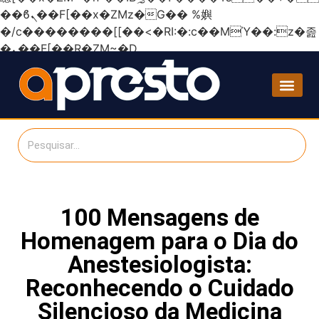
��ϐܢ��F[��x�ZMz�G�� %嬩
�/c��������[[��<�RI:�:c��MΎ��:z�졾
�ܢ��F[��R�ZM~�D
100 Mensagens de
Homenagem para o Dia do
Anestesiologista:
Reconhecendo o Cuidado
Silencioso da Medicina