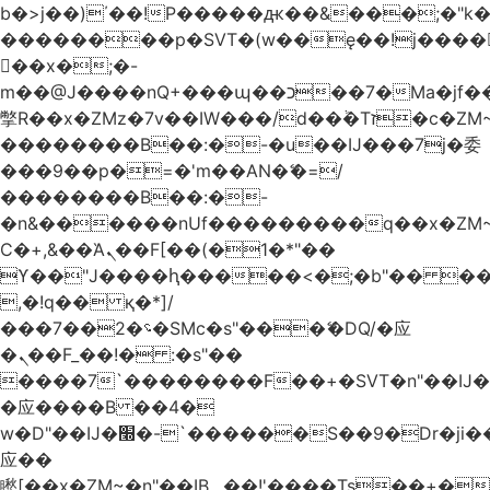
b�>j��)΄��!P�����ԫ��&���;�"k��B
��������p�SVT�(w��ę��!j����
��x�;�-
m��@J����nQ+���պ��כ��7�Ma�jf��J��ͱ4j���Ѳ�
撆R��x�ZMz�7v��IW���/d��ٞ�Тז�c�ZM~�ji�� ߒ��sQz�����Ԡ��DW��3�De�n"��M�+/
��������B��:�-�u��IJ���7j�委
���9��p�=�'m��AN�ޭ�=/
��������B��:�-
�n&������nUf���������q��x�ZM
Ϲ�+,&��Ὰܢ��F[��(�1�*"��
ϒ��"J����ԧ�����<�;�b"�� ���"j����
,�!q�� қ�*]/
���؝�2��7�SMc�s"���ޭ�DQ/�应
�ܢ��F_��!� :�s"��
����7`��������F��+�SVT�n"��IJ�
�应����B ��4�
w�D"��IJ�׭�-`������S��9�Dr�ji��EJ߅��gJ�
应��
矁[��x�ZM~�n"��IB؃��!'����Тѕ��+��(m��IK�ʭ�/|