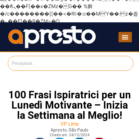
��ϐܢ��F[��x�ZMz�G�� %嬩
�/c��������[[��<�RI:�:c��MΎ��:z�졾
�ܢ��F[��R�ZM~�D
100 Frasi Ispiratrici per un
Lunedì Motivante – Inizia
la Settimana al Meglio!
VP Lima
Apresto, São Paulo
Criado em:
24/12/2024