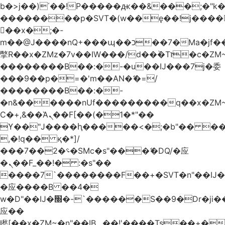
b�>j��)΄��!P�����ԫ��&���;�"k��B
��������p�SVT�(w��ę��!j����
��x�;�-
m��@J����nQ+���պ��כ��7�Ma�jf��J��ͱ4j���Ѳ�
撆R��x�ZMz�7v��IW���/d��ٞ�Тז�c�ZM~�ji�� ߒ��sQz�����Ԡ��DW��3�De�n"��M�+/
��������B��:�-�u��IJ���7j�委
���9��p�=�'m��AN�ޭ�=/
��������B��:�-
�n&������nUf���������q��x�ZM
Ϲ�+,&��Ὰܢ��F[��(�1�*"��
ϒ��"J����ԧ�����<�;�b"�� ���"j����
,�!q�� қ�*]/
���؝�2��7�SMc�s"���ޭ�DQ/�应
�ܢ��F_��!� :�s"��
����7`��������F��+�SVT�n"��IJ�
�应����B ��4�
w�D"��IJ�׭�-`������S��9�Dr�ji��EJ߅��gJ�
应��
矁[��x�ZM~�n"��IB؃��!'����Тѕ��+��(m��IK�ʭ�/|