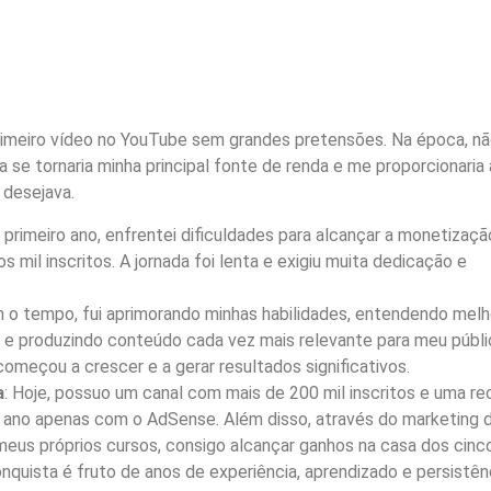
rimeiro vídeo no YouTube sem grandes pretensões. Na época, n
 se tornaria minha principal fonte de renda e me proporcionaria 
 desejava.
o primeiro ano, enfrentei dificuldades para alcançar a monetizaçã
s mil inscritos. A jornada foi lenta e exigiu muita dedicação e
m o tempo, fui aprimorando minhas habilidades, entendendo melh
 e produzindo conteúdo cada vez mais relevante para meu públi
omeçou a crescer e a gerar resultados significativos.
a
: Hoje, possuo um canal com mais de 200 mil inscritos e uma re
r ano apenas com o AdSense. Além disso, através do marketing 
 meus próprios cursos, consigo alcançar ganhos na casa dos cinc
nquista é fruto de anos de experiência, aprendizado e persistênc