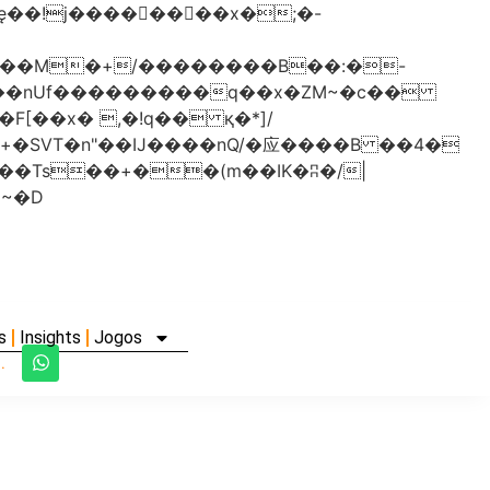
���nUf���������q��x�ZM~�
c��
�졾�ܢ��F[��R�ZM~�D
s
Insights
Jogos
.