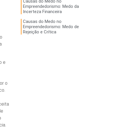
Causas do Medo no
Empreendedorismo: Medo da
Incerteza Financeira
Causas do Medo no
Empreendedorismo: Medo de
Rejeição e Crítica
ão
a
o e
or o
co.
ceita
de
o
ia.