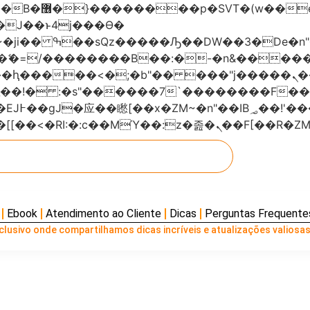
���x�;�-
AN�ޭ�=/��������B��:�-�n&���
��ϐܢ��F[��x�ZMz�G�� %嬩�/c��������[[��<�RI:�:c��MΎ��:z
Ebook
Atendimento ao Cliente
Dicas
Perguntas Frequente
lusivo onde compartilhamos dicas incríveis e atualizações valiosas