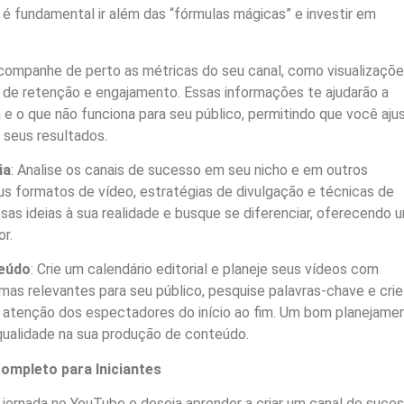
é fundamental ir além das “fórmulas mágicas” e investir em
Acompanhe de perto as métricas do seu canal, como visualizaçõe
 de retenção e engajamento. Essas informações te ajudarão a
 e o que não funciona para seu público, permitindo que você aju
 seus resultados.
ia
: Analise os canais de sucesso em seu nicho e em outros
s formatos de vídeo, estratégias de divulgação e técnicas de
as ideias à sua realidade e busque se diferenciar, oferecendo 
r.
eúdo
: Crie um calendário editorial e planeje seus vídeos com
mas relevantes para seu público, pesquise palavras-chave e crie
a atenção dos espectadores do início ao fim. Um bom planejame
qualidade na sua produção de conteúdo.
Completo para Iniciantes
ornada no YouTube e deseja aprender a criar um canal de suces