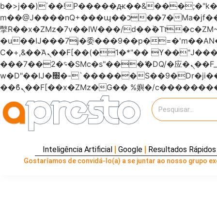
b�>j��)΄��!P�����ԫ��&���;�"k��B�޶�}��������p�SVT�(w��ę��!j�����
m��@J����nQ+���պ��כ��7�Ma�jf��J��ͱ4j���Ѳ�
撆R��x�ZMz�7v��IW���/d��ٞ�Тז�c�ZM~�ji�� ߒ��sQz�����Ԡ��DW��3�De�n"��M�+/��������B��:�-
�u��IJ���7j�委���9��p�=�'m��
Ϲ�+,&��Ὰܢ��F[��(�1�*"�� ϒ��"J����ԧ�����<�;�b"�� ���"j�����ܢ��F[��x� ,�!q�� қ�*]/
���؝�2��7�SMc�s"���ޭ�DQ/�应�ܢ��F_��!� :�s"������7`��������F��+�SVT�n"��IJ����nQ/�应����B ��4�
w�D"��IJ�׭�-`������S��9�Dr�ji��EJ߅��gJ�应��矁[��x�ZM~�n"��IB؃��!'����Тѕ��+��(m��IK�ʭ�/|
Inteligência Artificial
Google
Resultados Rápidos
Gostaríamos de convidá-lo(a) a se juntar ao nosso grupo exc