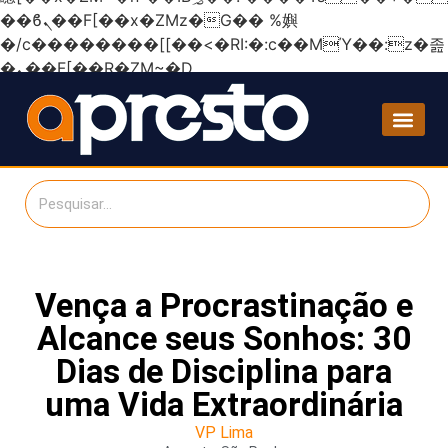
��ϐܢ��F[��x�ZMz�G�� %嬩
�/c��������[[��<�RI:�:c��MΎ��:z�졾
�ܢ��F[��R�ZM~�D
Vença a Procrastinação e
Alcance seus Sonhos: 30
Dias de Disciplina para
uma Vida Extraordinária
VP Lima