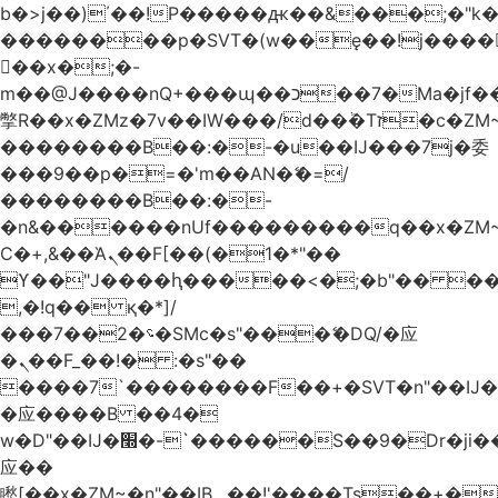
b�>j��)΄��!P�����ԫ��&���;�"k��B
��������p�SVT�(w��ę��!j����
��x�;�-
m��@J����nQ+���պ��כ��7�Ma�jf��J��ͱ4j���Ѳ�
撆R��x�ZMz�7v��IW���/d��ٞ�Тז�c�ZM~�ji�� ߒ��sQz�����Ԡ��DW��3�De�n"��M�+/
��������B��:�-�u��IJ���7j�委
���9��p�=�'m��AN�ޭ�=/
��������B��:�-
�n&������nUf���������q��x�ZM
Ϲ�+,&��Ὰܢ��F[��(�1�*"��
ϒ��"J����ԧ�����<�;�b"�� ���"j����
,�!q�� қ�*]/
���؝�2��7�SMc�s"���ޭ�DQ/�应
�ܢ��F_��!� :�s"��
����7`��������F��+�SVT�n"��IJ�
�应����B ��4�
w�D"��IJ�׭�-`������S��9�Dr�ji��EJ߅��gJ�
应��
矁[��x�ZM~�n"��IB؃��!'����Тѕ��+��(m��IK�ʭ�/|