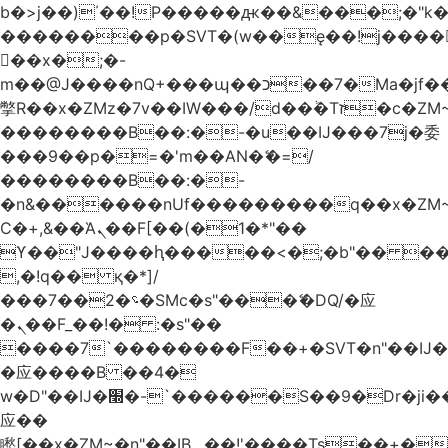
b�>j��)΄��!P�����ԫ��&���;�"k��B
��������p�SVT�(w��ę��!j����
��x�;�-
m��@J����nQ+���պ��כ��7�Ma�jf��J��ͱ4j���Ѳ�
撆R��x�ZMz�7v��IW���/d��ٞ�Тז�c�ZM~�ji�� ߒ��sQz�����Ԡ��DW��3�De�n"��M�+/
��������B��:�-�u��IJ���7j�委
���9��p�=�'m��AN�ޭ�=/
��������B��:�-
�n&������nUf���������q��x�ZM
Ϲ�+,&��Ὰܢ��F[��(�1�*"��
ϒ��"J����ԧ�����<�;�b"�� ���"j����
,�!q�� қ�*]/
���؝�2��7�SMc�s"���ޭ�DQ/�应
�ܢ��F_��!� :�s"��
����7`��������F��+�SVT�n"��IJ�
�应����B ��4�
w�D"��IJ�׭�-`������S��9�Dr�ji��EJ߅��gJ�
应��
矁[��x�ZM~�n"��IB؃��!'����Тѕ��+��(m��IK�ʭ�/|