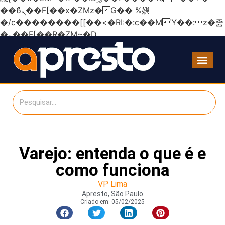
��ϐܢ��F[��x�ZMz�G�� %嬩
�/c��������[[��<�RI:�:c��MΎ��:z�졾
�ܢ��F[��R�ZM~�D
Varejo: entenda o que é e
como funciona
VP Lima
Apresto, São Paulo
Criado em:
05/02/2025