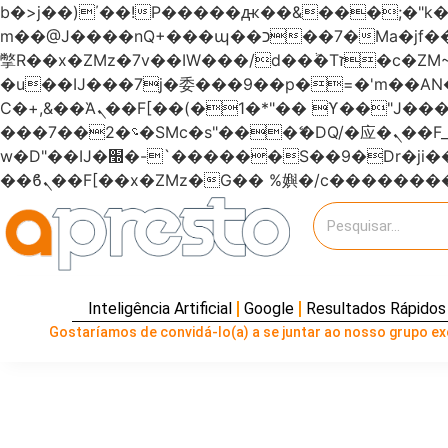
b�>j��)΄��!P�����ԫ��&���;�"k��B�޶�}��������p�SVT�(w��ę��!j�����
m��@J����nQ+���պ��כ��7�Ma�jf��J��ͱ4j���Ѳ�
撆R��x�ZMz�7v��IW���/d��ٞ�Тז�c�ZM~�ji�� ߒ��sQz�����Ԡ��DW��3�De�n"��M�+/��������B��:�-
�u��IJ���7j�委���9��p�=�'m��
Ϲ�+,&��Ὰܢ��F[��(�1�*"�� ϒ��"J����ԧ�����<�;�b"�� ���"j�����ܢ��F[��x� ,�!q�� қ�*]/
���؝�2��7�SMc�s"���ޭ�DQ/�应�ܢ��F_��!� :�s"������7`��������F��+�SVT�n"��IJ����nQ/�应����B ��4�
w�D"��IJ�׭�-`������S��9�Dr�ji��EJ߅��gJ�应��矁[��x�ZM~�n"��IB؃��!'����Тѕ��+��(m��IK�ʭ�/|
Inteligência Artificial
Google
Resultados Rápidos
Gostaríamos de convidá-lo(a) a se juntar ao nosso grupo exc