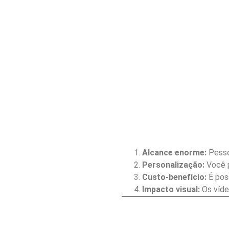
Alcance enorme:
Pesso
Personalização:
Você p
Custo-benefício:
É pos
Impacto visual:
Os víde