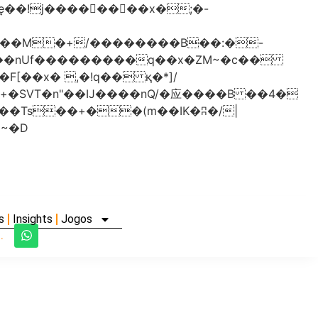
���nUf���������q��x�ZM~�
c��
�졾�ܢ��F[��R�ZM~�D
s
Insights
Jogos
.