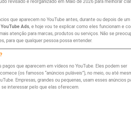
do revisado e reorganizado em Maio de 2026 para melhorar clar
ncios que aparecem no YouTube antes, durante ou depois de um
e
YouTube Ads
, e hoje vou te explicar como eles funcionam e c
 mais atenção para marcas, produtos ou serviços. Não se preocu
les, para que qualquer pessoa possa entender.
?
s pagos que aparecem em vídeos no YouTube. Eles podem ser
comece (os famosos “anúncios puláveis”), no meio, ou até mes
ouTube. Empresas, grandes ou pequenas, usam esses anúncios p
se interessar pelo que elas oferecem.