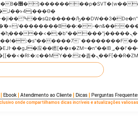
���x�;�-
AN�ޭ�=/��������B��:�-�n&���
��ϐܢ��F[��x�ZMz�G�� %嬩�/c��������[[��<�RI:�:c��MΎ��:z
Ebook
Atendimento ao Cliente
Dicas
Perguntas Frequente
lusivo onde compartilhamos dicas incríveis e atualizações valiosas