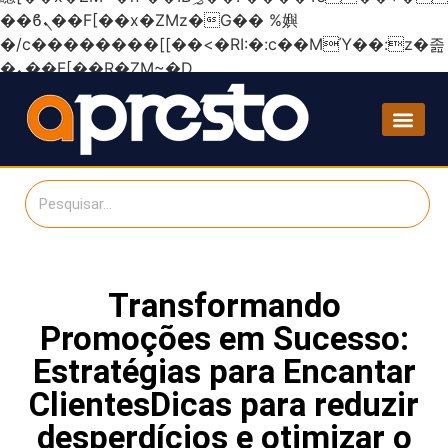
��ϐܢ��F[��x�ZMz�G�� %嬩
�/c��������[[��<�RI:�:c��MΎ��:z�졾
�ܢ��F[��R�ZM~�D
Transformando
Promoções em Sucesso:
Estratégias para Encantar
ClientesDicas para reduzir
desperdícios e otimizar o