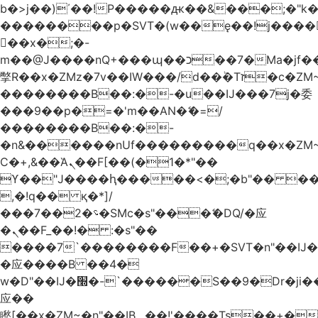
b�>j��)΄��!P�����ԫ��&���;�"k��B
��������p�SVT�(w��ę��!j����
��x�;�-
m��@J����nQ+���պ��כ��7�Ma�jf��J��ͱ4j���Ѳ�
撆R��x�ZMz�7v��IW���/d��ٞ�Тז�c�ZM~�ji�� ߒ��sQz�����Ԡ��DW��3�De�n"��M�+/
��������B��:�-�u��IJ���7j�委
���9��p�=�'m��AN�ޭ�=/
��������B��:�-
�n&������nUf���������q��x�ZM
Ϲ�+,&��Ὰܢ��F[��(�1�*"��
ϒ��"J����ԧ�����<�;�b"�� ���"j����
,�!q�� қ�*]/
���؝�2��7�SMc�s"���ޭ�DQ/�应
�ܢ��F_��!� :�s"��
����7`��������F��+�SVT�n"��IJ�
�应����B ��4�
w�D"��IJ�׭�-`������S��9�Dr�ji��EJ߅��gJ�
应��
矁[��x�ZM~�n"��IB؃��!'����Тѕ��+��(m��IK�ʭ�/|