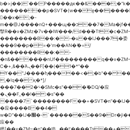
b�>j��)΄��!P�����ԫ��&���;�"k��B
��������p�SVT�(w��ę��!j����
��x�;�-
m��@J����nQ+���պ��כ��7�Ma�jf��J��ͱ4j���Ѳ�
撆R��x�ZMz�7v��IW���/d��ٞ�Тז�c�ZM~�ji�� ߒ��sQz�����Ԡ��DW��3�De�n"��M�+/
��������B��:�-�u��IJ���7j�委
���9��p�=�'m��AN�ޭ�=/
��������B��:�-
�n&������nUf���������q��x�ZM
Ϲ�+,&��Ὰܢ��F[��(�1�*"��
ϒ��"J����ԧ�����<�;�b"�� ���"j����
,�!q�� қ�*]/
���؝�2��7�SMc�s"���ޭ�DQ/�应
�ܢ��F_��!� :�s"��
����7`��������F��+�SVT�n"��IJ�
�应����B ��4�
w�D"��IJ�׭�-`������S��9�Dr�ji��EJ߅��gJ�
应��
矁[��x�ZM~�n"��IB؃��!'����Тѕ��+��(m��IK�ʭ�/|