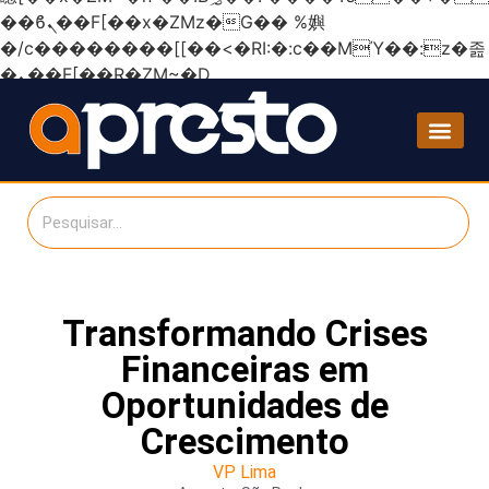
��ϐܢ��F[��x�ZMz�G�� %嬩
�/c��������[[��<�RI:�:c��MΎ��:z�졾
�ܢ��F[��R�ZM~�D
Transformando Crises
Financeiras em
Oportunidades de
Crescimento
VP Lima