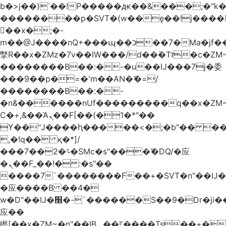
b�>j��)΄��!P�����ԫ��&���;�"k��B
��������p�SVT�(w��ę��!j����
��x�;�-
m��@J����nQ+���պ��כ��7�Ma�jf��J��ͱ4j���Ѳ�
撆R��x�ZMz�7v��IW���/d��ٞ�Тז�c�ZM~�ji�� ߒ��sQz�����Ԡ��DW��3�De�n"��M�+/
��������B��:�-�u��IJ���7j�委
���9��p�=�'m��AN�ޭ�=/
��������B��:�-
�n&������nUf���������q��x�ZM
Ϲ�+,&��Ὰܢ��F[��(�1�*"��
ϒ��"J����ԧ�����<�;�b"�� ���"j����
,�!q�� қ�*]/
���؝�2��7�SMc�s"���ޭ�DQ/�应
�ܢ��F_��!� :�s"��
����7`��������F��+�SVT�n"��IJ�
�应����B ��4�
w�D"��IJ�׭�-`������S��9�Dr�ji��EJ߅��gJ�
应��
矁[��x�ZM~�n"��IB؃��!'����Тѕ��+��(m��IK�ʭ�/|