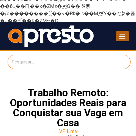
��ϐܢ��F[��x�ZMz�G�� %嬩
�/c��������[[��<�RI:�:c��MΎ��:z�졾
�ܢ��F[��R�ZM~�D
Trabalho Remoto:
Oportunidades Reais para
Conquistar sua Vaga em
Casa
VP Lima