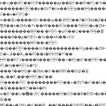
b�>j��)΄��!P�����ԫ��&���;�"k��B
��������p�SVT�(w��ę��!j����
��x�;�-
m��@J����nQ+���պ��כ��7�Ma�jf��J��ͱ4j���Ѳ�
撆R��x�ZMz�7v��IW���/d��ٞ�Тז�c�ZM~�ji�� ߒ��sQz�����Ԡ��DW��3�De�n"��M�+/
��������B��:�-�u��IJ���7j�委
���9��p�=�'m��AN�ޭ�=/
��������B��:�-
�n&������nUf���������q��x�ZM
Ϲ�+,&��Ὰܢ��F[��(�1�*"��
ϒ��"J����ԧ�����<�;�b"�� ���"j����
,�!q�� қ�*]/
���؝�2��7�SMc�s"���ޭ�DQ/�应
�ܢ��F_��!� :�s"��
����7`��������F��+�SVT�n"��IJ�
�应����B ��4�
w�D"��IJ�׭�-`������S��9�Dr�ji��EJ߅��gJ�
应��
矁[��x�ZM~�n"��IB؃��!'����Тѕ��+��(m��IK�ʭ�/|