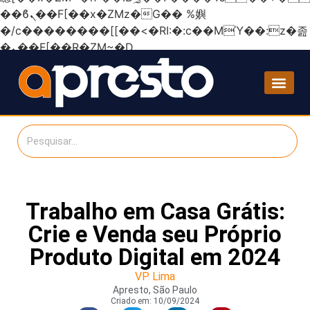
��ϐܢ��F[��x�ZMz�G�� %嬩
�/c��������[[��<�RI:�:c��MΎ��:z�졾
�ܢ��F[��R�ZM~�D
Trabalho em Casa Grátis:
Crie e Venda seu Próprio
Produto Digital em 2024
VP Lima
Apresto, São Paulo
Criado em:
10/09/2024