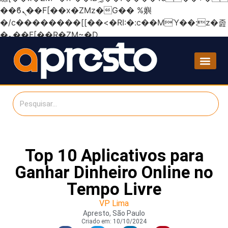
��ϐܢ��F[��x�ZMz�G�� %嬩
�/c��������[[��<�RI:�:c��MΎ��:z�졾
�ܢ��F[��R�ZM~�D
Top 10 Aplicativos para
Ganhar Dinheiro Online no
Tempo Livre
VP Lima
Apresto, São Paulo
Criado em:
10/10/2024