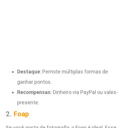
Destaque
: Permite múltiplas formas de
ganhar pontos.
Recompensas
: Dinheiro via PayPal ou vales-
presente.
2.
Foap
Se você gosta de fotografia, o Foap é ideal. Esse