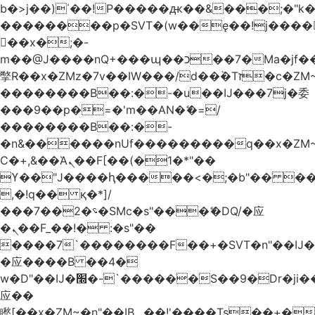
b�>j��)΄��!P�����ԫ��&���;�"k��B
��������p�SVT�(w��ę��!j����
��x�;�-
m��@J����nQ+���պ��כ��7�Ma�jf��J��ͱ4j���Ѳ�
撆R��x�ZMz�7v��IW���/d��ٞ�Тז�c�ZM~�ji�� ߒ��sQz�����Ԡ��DW��3�De�n"��M�+/
��������B��:�-�u��IJ���7j�委
���9��p�=�'m��AN�ޭ�=/
��������B��:�-
�n&������nUf���������q��x�ZM
Ϲ�+,&��Ὰܢ��F[��(�1�*"��
ϒ��"J����ԧ�����<�;�b"�� ���"j����
,�!q�� қ�*]/
���؝�2��7�SMc�s"���ޭ�DQ/�应
�ܢ��F_��!� :�s"��
����7`��������F��+�SVT�n"��IJ�
�应����B ��4�
w�D"��IJ�׭�-`������S��9�Dr�ji��EJ߅��gJ�
应��
矁[��x�ZM~�n"��IB؃��!'����Тѕ��+��(m��IK�ʭ�/|