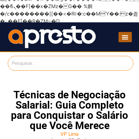
��ϐܢ��F[��x�ZMz�G�� %嬩
�/c��������[[��<�RI:�:c��MΎ��:z�졾
�ܢ��F[��R�ZM~�D
Técnicas de Negociação
Salarial: Guia Completo
para Conquistar o Salário
que Você Merece
VP Lima