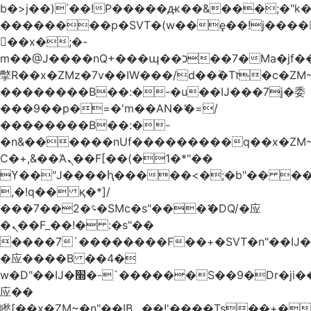
b�>j��)΄��!P�����ԫ��&���;�"k��B
��������p�SVT�(w��ę��!j����
��x�;�-
m��@J����nQ+���պ��כ��7�Ma�jf��J��ͱ4j���Ѳ�
撆R��x�ZMz�7v��IW���/d��ٞ�Тז�c�ZM~�ji�� ߒ��sQz�����Ԡ��DW��3�De�n"��M�+/
��������B��:�-�u��IJ���7j�委
���9��p�=�'m��AN�ޭ�=/
��������B��:�-
�n&������nUf���������q��x�ZM
Ϲ�+,&��Ὰܢ��F[��(�1�*"��
ϒ��"J����ԧ�����<�;�b"�� ���"j����
,�!q�� қ�*]/
���؝�2��7�SMc�s"���ޭ�DQ/�应
�ܢ��F_��!� :�s"��
����7`��������F��+�SVT�n"��IJ�
�应����B ��4�
w�D"��IJ�׭�-`������S��9�Dr�ji��EJ߅��gJ�
应��
矁[��x�ZM~�n"��IB؃��!'����Тѕ��+��(m��IK�ʭ�/|