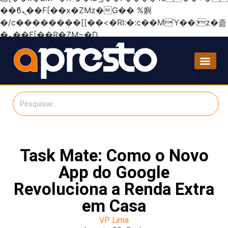
��ϐܢ��F[��x�ZMz�G�� %嬩
�/c��������[[��<�RI:�:c��MΎ��:z�졾
�ܢ��F[��R�ZM~�D
Task Mate: Como o Novo
App do Google
Revoluciona a Renda Extra
em Casa
VP Lima