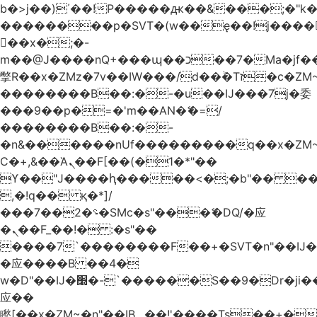
b�>j��)΄��!P�����ԫ��&���;�"k��B
��������p�SVT�(w��ę��!j����
��x�;�-
m��@J����nQ+���պ��כ��7�Ma�jf��J��ͱ4j���Ѳ�
撆R��x�ZMz�7v��IW���/d��ٞ�Тז�c�ZM~�ji�� ߒ��sQz�����Ԡ��DW��3�De�n"��M�+/
��������B��:�-�u��IJ���7j�委
���9��p�=�'m��AN�ޭ�=/
��������B��:�-
�n&������nUf���������q��x�ZM
Ϲ�+,&��Ὰܢ��F[��(�1�*"��
ϒ��"J����ԧ�����<�;�b"�� ���"j����
,�!q�� қ�*]/
���؝�2��7�SMc�s"���ޭ�DQ/�应
�ܢ��F_��!� :�s"��
����7`��������F��+�SVT�n"��IJ�
�应����B ��4�
w�D"��IJ�׭�-`������S��9�Dr�ji��EJ߅��gJ�
应��
矁[��x�ZM~�n"��IB؃��!'����Тѕ��+��(m��IK�ʭ�/|