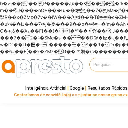
b�>j��)΄��!P�����ԫ��&���;�"k��B�޶�}��������p�SVT�(w��ę��!j�����
m��@J����nQ+���պ��כ��7�Ma�jf��J��ͱ4j���Ѳ�
撆R��x�ZMz�7v��IW���/d��ٞ�Тז�c�ZM~�ji�� ߒ��sQz�����Ԡ��DW��3�De�n"��M�+/��������B��:�-
�u��IJ���7j�委���9��p�=�'m��
Ϲ�+,&��Ὰܢ��F[��(�1�*"�� ϒ��"J����ԧ�����<�;�b"�� ���"j�����ܢ��F[��x� ,�!q�� қ�*]/
���؝�2��7�SMc�s"���ޭ�DQ/�应�ܢ��F_��!� :�s"������7`��������F��+�SVT�n"��IJ����nQ/�应����B ��4�
w�D"��IJ�׭�-`������S��9�Dr�ji��EJ߅��gJ�应��矁[��x�ZM~�n"��IB؃��!'����Тѕ��+��(m��IK�ʭ�/|
Inteligência Artificial
Google
Resultados Rápidos
Gostaríamos de convidá-lo(a) a se juntar ao nosso grupo exc