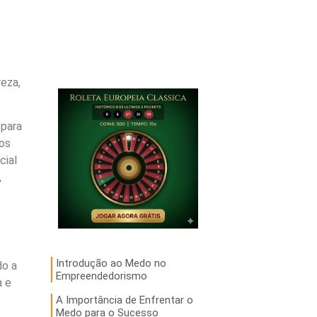
eza,
 para
hos
cial
,
Introdução ao Medo no
do a
Empreendedorismo
a e
A Importância de Enfrentar o
Medo para o Sucesso