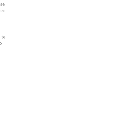
Use
sar
 te
o