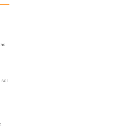
vas
 sol
s