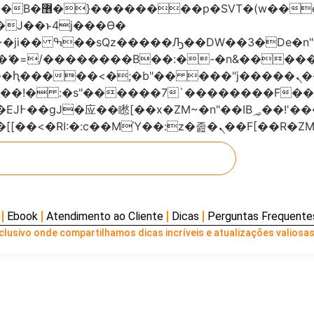
���x�;�-
AN�ޭ�=/��������B��:�-�n&���
��ϐܢ��F[��x�ZMz�G�� %嬩�/c��������[[��<�RI:�:c��MΎ��:z
Ebook
Atendimento ao Cliente
Dicas
Perguntas Frequente
lusivo onde compartilhamos dicas incríveis e atualizações valiosas