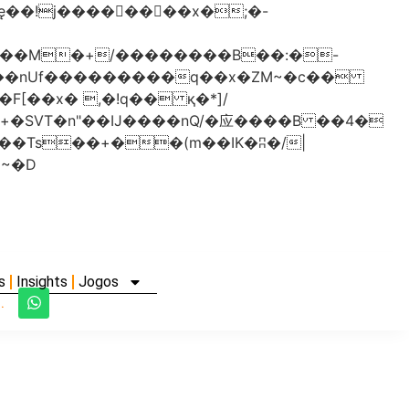
���nUf���������q��x�ZM~�
c��
�졾�ܢ��F[��R�ZM~�D
s
Insights
Jogos
.