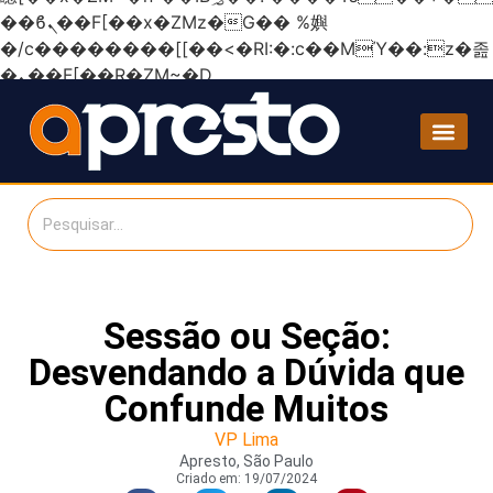
��ϐܢ��F[��x�ZMz�G�� %嬩
�/c��������[[��<�RI:�:c��MΎ��:z�졾
�ܢ��F[��R�ZM~�D
Sessão ou Seção:
Desvendando a Dúvida que
Confunde Muitos
VP Lima
Apresto, São Paulo
Criado em:
19/07/2024