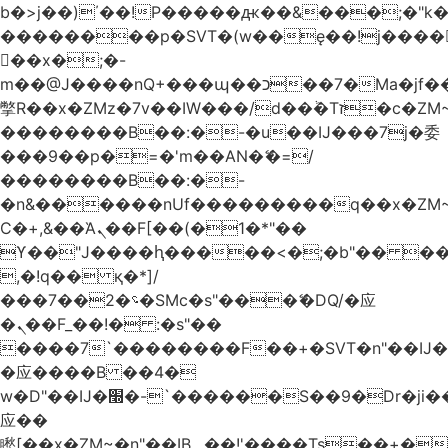
b�>j��)΄��!P�����ԫ��&���;�"k��B
��������p�SVT�(w��ę��!j����
��x�;�-
m��@J����nQ+���պ��כ��7�Ma�jf��J��ͱ4j���Ѳ�
撆R��x�ZMz�7v��IW���/d��ٞ�Тז�c�ZM~�ji�� ߒ��sQz�����Ԡ��DW��3�De�n"��M�+/
��������B��:�-�u��IJ���7j�委
���9��p�=�'m��AN�ޭ�=/
��������B��:�-
�n&������nUf���������q��x�ZM
Ϲ�+,&��Ὰܢ��F[��(�1�*"��
ϒ��"J����ԧ�����<�;�b"�� ���"j����
,�!q�� қ�*]/
���؝�2��7�SMc�s"���ޭ�DQ/�应
�ܢ��F_��!� :�s"��
����7`��������F��+�SVT�n"��IJ�
�应����B ��4�
w�D"��IJ�׭�-`������S��9�Dr�ji��EJ߅��gJ�
应��
矁[��x�ZM~�n"��IB؃��!'����Тѕ��+��(m��IK�ʭ�/|