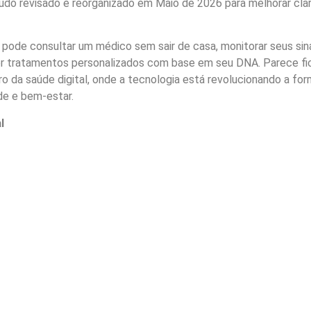
do revisado e reorganizado em Maio de 2026 para melhorar clar
ode consultar um médico sem sair de casa, monitorar seus sin
er tratamentos personalizados com base em seu DNA. Parece f
ro da saúde digital, onde a tecnologia está revolucionando a fo
e e bem-estar.
l