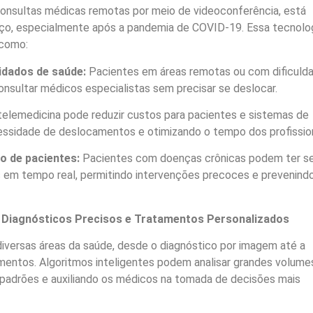
consultas médicas remotas por meio de videoconferência, está
ço, especialmente após a pandemia de COVID-19. Essa tecnolo
 como:
idados de saúde:
Pacientes em áreas remotas ou com dificuld
sultar médicos especialistas sem precisar se deslocar.
telemedicina pode reduzir custos para pacientes e sistemas de
essidade de deslocamentos e otimizando o tempo dos profission
 de pacientes:
Pacientes com doenças crônicas podem ter s
os em tempo real, permitindo intervenções precoces e prevenind
(IA): Diagnósticos Precisos e Tratamentos Personalizados
diversas áreas da saúde, desde o diagnóstico por imagem até a
entos. Algoritmos inteligentes podem analisar grandes volume
 padrões e auxiliando os médicos na tomada de decisões mais