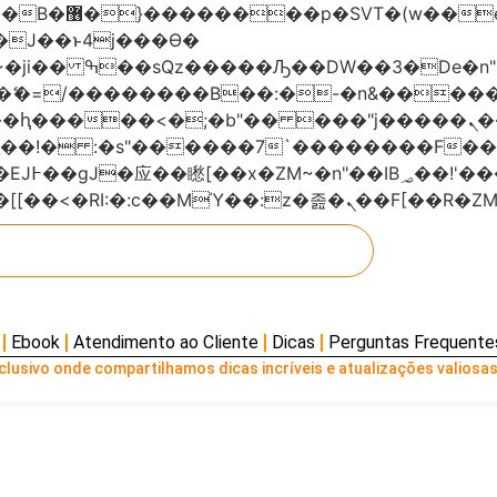
���x�;�-
AN�ޭ�=/��������B��:�-�n&���
��ϐܢ��F[��x�ZMz�G�� %嬩�/c��������[[��<�RI:�:c��MΎ��:z
Ebook
Atendimento ao Cliente
Dicas
Perguntas Frequente
lusivo onde compartilhamos dicas incríveis e atualizações valiosas