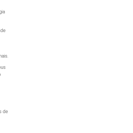
gia
ade
ais.
eus
o
s de