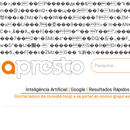
b�>j��)΄��!P�����ԫ��&���;�"k��B�޶�}��������p�SVT�(w��ę��!j�����
m��@J����nQ+���պ��כ��7�Ma�jf��J��ͱ4j���Ѳ�
撆R��x�ZMz�7v��IW���/d��ٞ�Тז�c�ZM~�ji�� ߒ��sQz�����Ԡ��DW��3�De�n"��M�+/��������B��:�-
�u��IJ���7j�委���9��p�=�'m��
Ϲ�+,&��Ὰܢ��F[��(�1�*"�� ϒ��"J����ԧ�����<�;�b"�� ���"j�����ܢ��F[��x� ,�!q�� қ�*]/
���؝�2��7�SMc�s"���ޭ�DQ/�应�ܢ��F_��!� :�s"������7`��������F��+�SVT�n"��IJ����nQ/�应����B ��4�
w�D"��IJ�׭�-`������S��9�Dr�ji��EJ߅��gJ�应��矁[��x�ZM~�n"��IB؃��!'����Тѕ��+��(m��IK�ʭ�/|
Inteligência Artificial
Google
Resultados Rápidos
Gostaríamos de convidá-lo(a) a se juntar ao nosso grupo exc