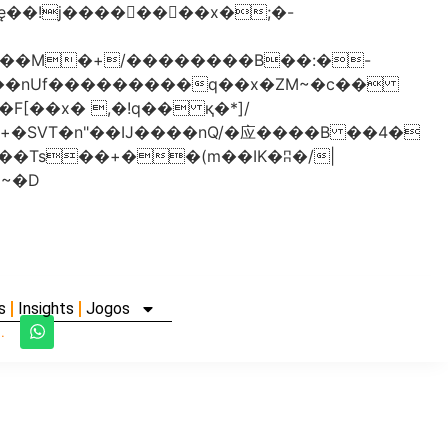
���nUf���������q��x�ZM~�
c��
�졾�ܢ��F[��R�ZM~�D
s
Insights
Jogos
.